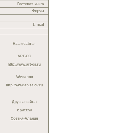
Гостевая книга
Форум
E-mail
Наши сайты:
АРТ-ОС
http://www.art-os.ru
Абисалов
http://www.abisalov.ru
Друзья сайта:
Иристон
Осетия-Алания