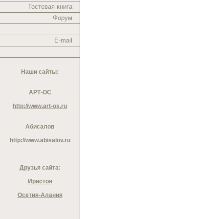
Гостевая книга
Форум
E-mail
Наши сайты:
АРТ-ОС
http://www.art-os.ru
Абисалов
http://www.abisalov.ru
Друзья сайта:
Иристон
Осетия-Алания