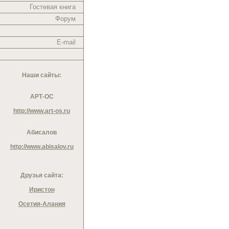
Гостевая книга
Форум
E-mail
Наши сайты:
АРТ-ОС
http://www.art-os.ru
Абисалов
http://www.abisalov.ru
Друзья сайта:
Иристон
Осетия-Алания