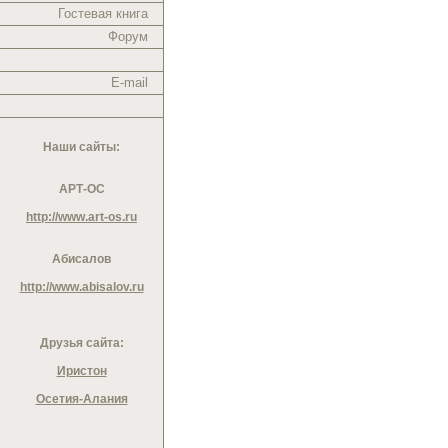
Гостевая книга
Форум
E-mail
Наши сайты:
АРТ-ОС
http://www.art-os.ru
Абисалов
http://www.abisalov.ru
Друзья сайта:
Иристон
Осетия-Алания