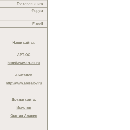
Гостевая книга
Форум
E-mail
Наши сайты:
АРТ-ОС
http://www.art-os.ru
Абисалов
http://www.abisalov.ru
Друзья сайта:
Иристон
Осетия-Алания