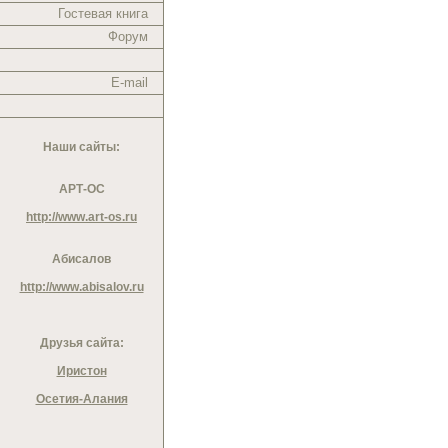
Гостевая книга
Форум
E-mail
Наши сайты:
АРТ-ОС
http://www.art-os.ru
Абисалов
http://www.abisalov.ru
Друзья сайта:
Иристон
Осетия-Алания