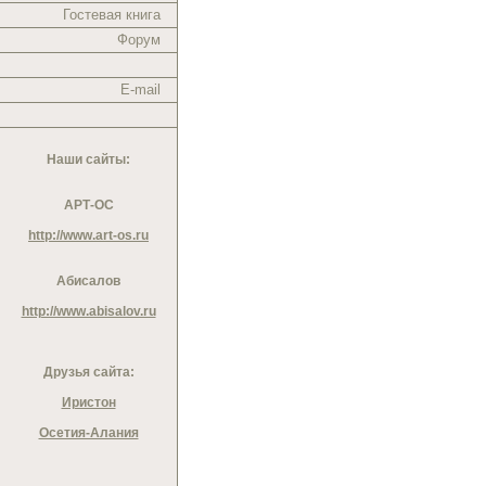
Гостевая книга
Форум
E-mail
Наши сайты:
АРТ-ОС
http://www.art-os.ru
Абисалов
http://www.abisalov.ru
Друзья сайта:
Иристон
Осетия-Алания