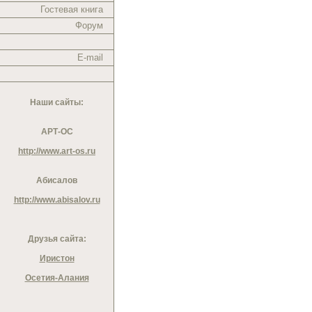
Гостевая книга
Форум
E-mail
Наши сайты:
АРТ-ОС
http://www.art-os.ru
Абисалов
http://www.abisalov.ru
Друзья сайта:
Иристон
Осетия-Алания