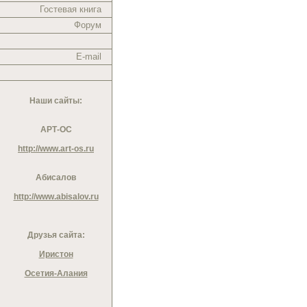
Гостевая книга
Форум
E-mail
Наши сайты:
АРТ-ОС
http://www.art-os.ru
Абисалов
http://www.abisalov.ru
Друзья сайта:
Иристон
Осетия-Алания