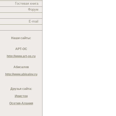
Гостевая книга
Форум
E-mail
Наши сайты:
АРТ-ОС
http://www.art-os.ru
Абисалов
http://www.abisalov.ru
Друзья сайта:
Иристон
Осетия-Алания