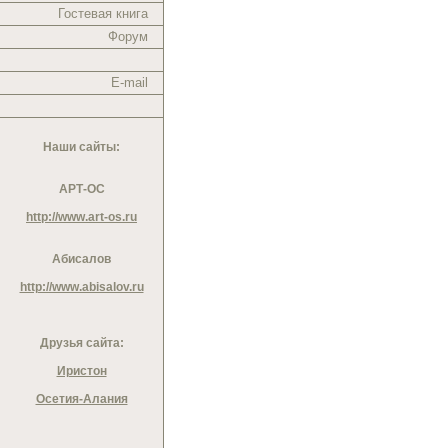
Гостевая книга
Форум
E-mail
Наши сайты:
АРТ-ОС
http://www.art-os.ru
Абисалов
http://www.abisalov.ru
Друзья сайта:
Иристон
Осетия-Алания