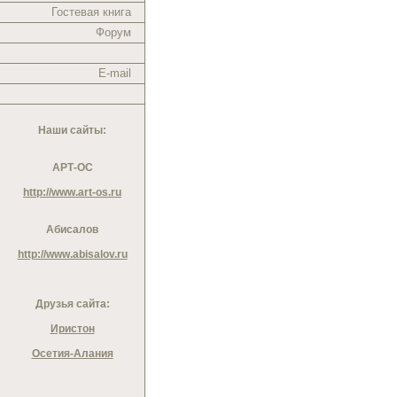
Гостевая книга
Форум
E-mail
Наши сайты:
АРТ-ОС
http://www.art-os.ru
Абисалов
http://www.abisalov.ru
Друзья сайта:
Иристон
Осетия-Алания