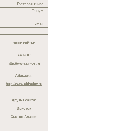
Гостевая книга
Форум
E-mail
Наши сайты:
АРТ-ОС
http://www.art-os.ru
Абисалов
http://www.abisalov.ru
Друзья сайта:
Иристон
Осетия-Алания