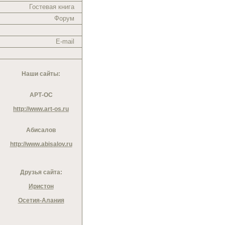
Гостевая книга
Форум
E-mail
Наши сайты:
АРТ-ОС
http://www.art-os.ru
Абисалов
http://www.abisalov.ru
Друзья сайта:
Иристон
Осетия-Алания