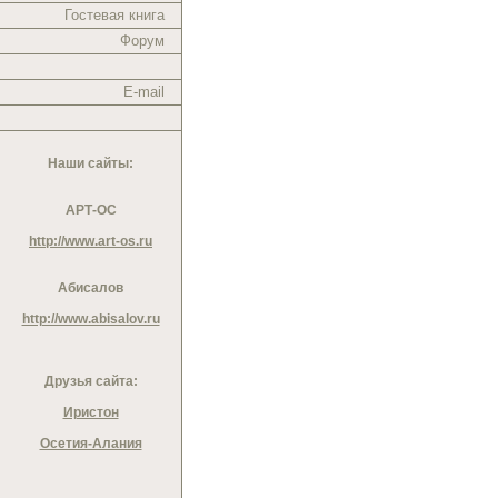
Гостевая книга
Форум
E-mail
Наши сайты:
АРТ-ОС
http://www.art-os.ru
Абисалов
http://www.abisalov.ru
Друзья сайта:
Иристон
Осетия-Алания