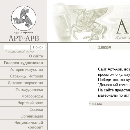
< назад
Расширенный поиск
О сайте
Галерея художников
Сайт Арт-Арв, во
История искусства
проектом о культ
Страницы Истории
Победитель конк
Детское творчество
"Домашний компью
Фотохудожники
На сайте предста
материалы по ист
Фотообзоры
Нартский эпос
< назад
Ссылки
Организации
Национальный
колорит