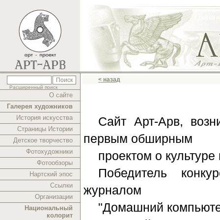
< назад
Расширенный поиск
О сайте
Галерея художников
История искусства
Сайт Арт-Арв, воз
Страницы Истории
первым обширным
Детское творчество
Фотохудожники
проектом о культуре
Фотообзоры
Победитель конку
Нартский эпос
Ссылки
журналом
Организации
"Домашний компьютер
Национальный
колорит