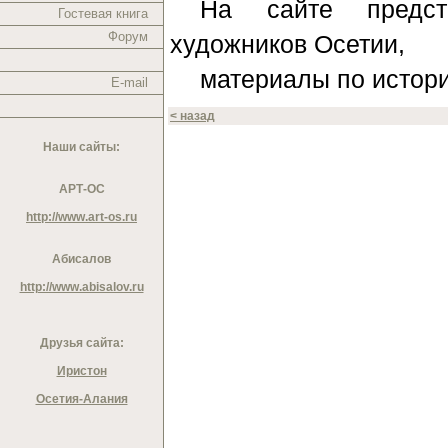
На сайте предст
Гостевая книга
Форум
художников Осетии,
материалы по истори
E-mail
< назад
Наши сайты:
АРТ-ОС
http://www.art-os.ru
Абисалов
http://www.abisalov.ru
Друзья сайта:
Иристон
Осетия-Алания