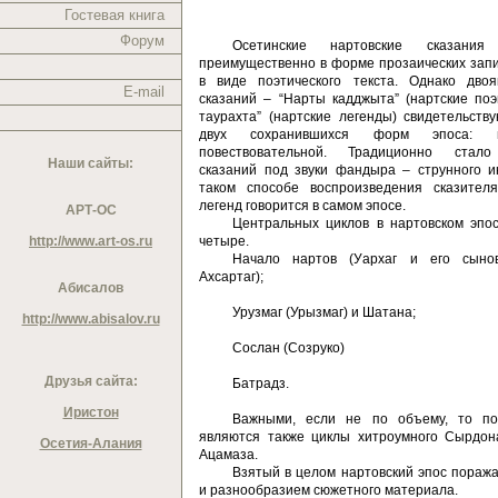
Гостевая книга
Форум
Осетинские нартовские сказания 
преимущественно в форме прозаических зап
в виде поэтического текста. Однако двоя
E-mail
сказаний – “Нарты кадджыта” (нартские по
таурахта” (нартские легенды) свидетельств
двух сохранившихся форм эпоса: 
повествовательной. Традиционно стало
Наши сайты:
сказаний под звуки фандыра – струнного и
таком способе воспроизведения сказител
легенд говорится в самом эпосе.
АРТ-ОС
Центральных циклов в нартовском эпо
http://www.art-os.ru
четыре.
Начало нартов (Уархаг и его сыно
Ахсартаг);
Абисалов
Урузмаг (Урызмаг) и Шатана;
http://www.abisalov.ru
Сослан (Созруко)
Друзья сайта:
Батрадз.
Иристон
Важными, если не по объему, то по
являются также циклы хитроумного Сырдон
Осетия-Алания
Ацамаза.
Взятый в целом нартовский эпос поража
и разнообразием сюжетного материала.