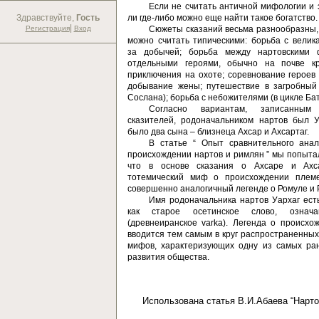
Если не считать античной мифологии и 
Здравствуйте,
Гость
ли где-либо можно еще найти такое богатство
|
Регистрация
Вход
Сюжеты сказаний весьма разнообразны,
можно считать типическими: борьба с велик
за добычей; борьба между нартовскими
отдельными героями, обычно на почве кр
приключения на охоте; соревнование героев
добывание жены; путешествие в загробный
Сослана); борьба с небожителями (в цикле Ба
Согласно вариантам, записанны
сказителей, родоначальником нартов был У
было два сына – близнеца Ахсар и Ахсартаг.
В статье “ Опыт сравнительного ана
происхождении нартов и римлян ” мы попытал
что в основе сказания о Ахсаре и Ахс
тотемический миф о происхождении племе
совершенно аналогичный легенде о Ромуле и 
Имя родоначальника нартов Уархаг есть
как старое осетинское слово, означа
(древнеиранское varka). Легенда о происхо
вводится тем самым в круг распространенных
мифов, характеризующих одну из самых ра
развития общества.
Использована статья В.И.Абаева “Нарто