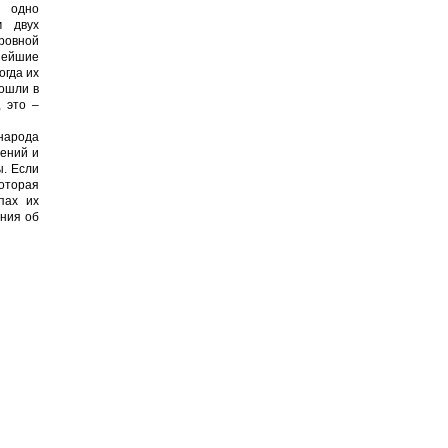
 одно
м двух
ровной
нейшие
огда их
вошли в
, это –
народа
нений и
ы. Если
оторая
пах их
ния об