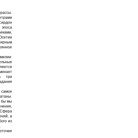
рассы.
бетрами
 Сирдон
я эпоса
реками,
 Осетии
ширным
тоянное
милии:
ельные
ляется
минает
на три
адания
 самое
атаны.
и бы мы
ачения,
. Сфера
ений, а
бого из
.
оточие