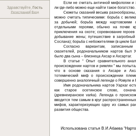
Если не считать античной мифологии и 
Здравствуйте,
Гость
ли где-либо можно еще найти такое богатство
|
Регистрация
Вход
Сюжеты сказаний весьма разнообразны,
можно считать типическими: борьба с велик
за добычей; борьба между нартовскими
отдельными героями, обычно на почве кр
приключения на охоте; соревнование героев
добывание жены; путешествие в загробный
Сослана); борьба с небожителями (в цикле Ба
Согласно вариантам, записанны
сказителей, родоначальником нартов был У
было два сына – близнеца Ахсар и Ахсартаг.
В статье “ Опыт сравнительного ана
происхождении нартов и римлян ” мы попытал
что в основе сказания о Ахсаре и Ахс
тотемический миф о происхождении племе
совершенно аналогичный легенде о Ромуле и 
Имя родоначальника нартов Уархаг есть
как старое осетинское слово, означа
(древнеиранское varka). Легенда о происхо
вводится тем самым в круг распространенных
мифов, характеризующих одну из самых ра
развития общества.
Использована статья В.И.Абаева “Нарто