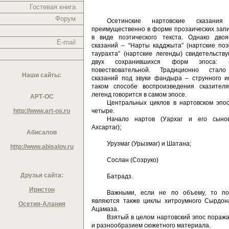
Гостевая книга
Форум
Осетинские нартовские сказания 
преимущественно в форме прозаических зап
в виде поэтического текста. Однако двоя
E-mail
сказаний – “Нарты кадджыта” (нартские по
таурахта” (нартские легенды) свидетельств
двух сохранившихся форм эпоса: 
повествовательной. Традиционно стало
Наши сайты:
сказаний под звуки фандыра – струнного и
таком способе воспроизведения сказител
легенд говорится в самом эпосе.
АРТ-ОС
Центральных циклов в нартовском эпо
http://www.art-os.ru
четыре.
Начало нартов (Уархаг и его сыно
Ахсартаг);
Абисалов
Урузмаг (Урызмаг) и Шатана;
http://www.abisalov.ru
Сослан (Созруко)
Друзья сайта:
Батрадз.
Иристон
Важными, если не по объему, то по
являются также циклы хитроумного Сырдон
Осетия-Алания
Ацамаза.
Взятый в целом нартовский эпос поража
и разнообразием сюжетного материала.