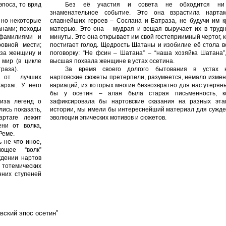
эпоса, то вряд
Без её участия и совета не обходится ни
.
знаменательное событие. Это она взрастила нарта
 но некоторые
славнейших героев – Сослана и Батраза, не будучи им к
анами; походы
матерью. Это она – мудрая и вещая выручает их в труд
 фамилиями и
минуты. Это она открывает им свой гостеприимный чертог, к
овной мести;
постигает голод. Щедрость Шатаны и изобилие её стола 
 за женщину и
поговорку: “Не фсин – Шатана” – “наша хозяйка Шатана”
 мир (в цикле
высшая похвала женщине в устах осетина.
траза).
За время своего долгого бытования в устах 
м от лучших
нартовские сюжеты претерпели, разумеется, немало изме
архаг. У него
вариаций, из которых многие безвозвратно для нас утерян
бы у осетин – алан была старая письменность, к
лиза легенд о
зафиксировала бы нартовские сказания на разных эта
ись показать,
истории, мы имели бы интереснейший материал для сужде
артаге лежит
эволюции эпических мотивов и сюжетов.
ни от волка,
Реме.
 не что иное,
ющее “волк”
ждении нартов
 тотемических
нних ступеней
вский эпос осетин”