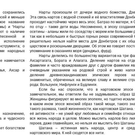
сохранились
Нарты произошли от дочери водного божества, Дзе
исей и меньше
Эта связь нартов с водной стихией и её властителями Дон
кое название
проходит настойчиво через весь эпос. Батраз по матери, я
эмы) и “Нарты
по отцу – также дети воды. Несомненно, в эпоху создани
уют о наличие
осетины - аланы жили по соседству с морем или большими 
песенной и
так как в небольших и быстрых горных реках современной
 исполнение
решительно нельзя найти места для Донбетров с их об
нструмента; о
царством и роскошными дворцами. Об этом же говорит пос
ями народных
упоминание в сказаниях моря (денджыз, фурд).
Нарты делились по большенству вариантов на три фа
се намечается
Ахсартагата, Бората и Алагата. Деление нартов на отд
фамилии и часто враждовавшие друг с другом фамилии яв
вья, Ахсар и
очевидным указанием на родовой строй и живо напо
деление древнескандинавских эпических героев 
знаменитых, обреченных на великую славу и великие стр
рода: Вользунги, Нифлунги и Будлинги.
Если бы нас спросили, что в нартовском эпосе
замечательное, мы ответили бы не задумываясь: образ Ш
Женщины фигурируют во многих эпопеях, но тщетно искал
в каком ином эпосе женский образ такой мощи, такого зн
такого размаха, такой жизненности, как нартовская Шатана
 назначению,
её активности – не узкий круг любовных и семейнфх отнош
а и чудесного
вся жизнь народа в целом. Можно мыслить нарлов без лю
героев, даже главнейших, но нельзя их мыслить без Шатаны
ет богатством
Шатана – истинная мать народа, центр и сред
нартовского мира. К ней сходятся все нити.