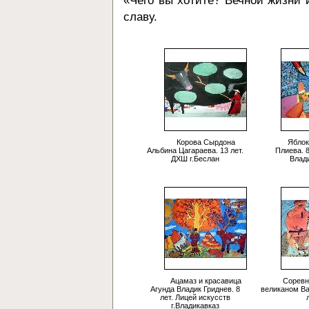
«Чего вы хотите? Вечной жизни 
славу.
Корова Сырдона
Яблок
Альбина Цагараева. 13 лет.
Плиева. 8
ДХШ г.Беслан
Влад
Ацамаз и красавица
Соревн
Агунда Владик Гриднев. 8
великаном Ва
лет. Лицей искусств
г.Владикавказ