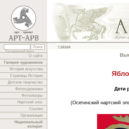
< назад
Расширенный поиск
Выс
О сайте
Галерея художников
История искусства
Ябло
Страницы Истории
Детское творчество
Дети 
Фотохудожники
Фотообзоры
(Осетинский нартский эп
Нартский эпос
Ссылки
Организации
Национальный
колорит