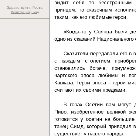
видит себя то бесстрашным г
Здравствуйте,
Гость
принцем, то сказочным исполин
|
Регистрация
Вход
таким, как его любимые герои.
«Когда-то у Солнца были де
одно из сказаний Национального 
Сказители передавали его в ви
с каждым столетием приобре
становились богаче, приумно
нартского эпоса любимы и по
Кавказа. Герои эпоса – герои ми
считают их своими предками.
В горах Осетии вам могут д
Пиво, изобретенное великой ж
готовится у осетин на большие
танец Симд, который приводил в
существует у нашего народа.