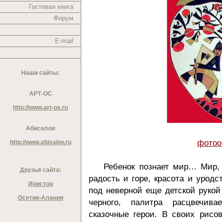
Гостевая книга
Форум
E-mail
Наши сайты:
АРТ-ОС
http://www.art-os.ru
Абисалов
фотоо
http://www.abisalov.ru
Ребенок познает мир… Мир, 
Друзья сайта:
радость и горе, красота и уродст
Иристон
под неверной еще детской рукой
Осетия-Алания
черного, палитра расцвечив
сказочные герои. В своих рисо