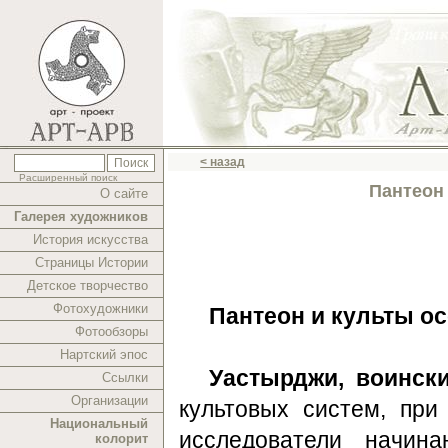
< назад
Расширенный поиск
Пантеон 
О сайте
Галерея художников
История искусства
Страницы Истории
Детское творчество
Фотохудожники
Пантеон и культы о
Фотообзоры
Нартский эпос
Уастырджи, воински
Ссылки
Организации
культовых систем, при
Национальный
исследователи начин
колорит