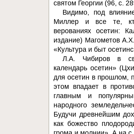
святом Георгии (96, с. 28
Видимо, под влияни
Миллер и все те, кт
верованиях осетин: К
издание) Магометов А.Х
«Культура и быт осетинс
Л.А. Чибиров в св
календарь осетин» (Цхи
для осетин в прошлом, п
этом впадает в проти
главным и популярн
народного земледельче
Будучи древнейшим дох
как божество плодород
грома и молнии». А на с