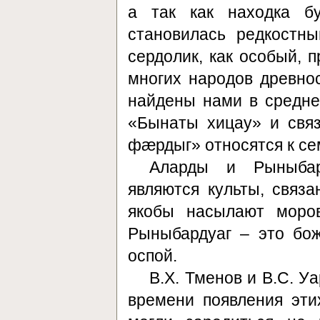
а так как находка б
становилась редкостны
сердолик, как особый, 
многих народов древно
найдены нами в средне
«Бынаты хицау» и свя
фæрдыг» относятся к с
Аларды и Рыныбард
являются культы, связ
якобы насылают моров
Рыныбардуаг – это бо
оспой.
В.Х. Тменов и В.С. У
времени появления этих