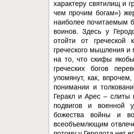
характеру святилищ и 
чем прочим богам») же
наиболее почитаемым б
воинов. Здесь у Герод
отойти от греческой 
греческого мышления и 
на то, что скифы якобы
греческих богов пере
упомянут, как, впрочем,
понимании и толковани
Геракл и Арес – слиты 
подвигов и военной у
божества войны и во
всеобъемлющим отвлеч
потому у Геродота нет е