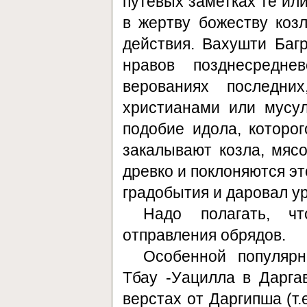
путевых заметках те ил
в жертву божеству козл
действия. Вахушти Баг
нравов позднесредне
верованиях последни
христианами или мусу
подобие идола, которо
закалывают козла, мясо
древко и поклоняются эт
градобытия и даровал ур
Надо полагать, ч
отправления обрядов.
Особенной популярн
Тбау -Уацилла в Дарга
верстах от Даргипша (т.