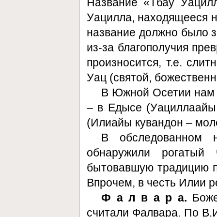
Название «Тбау Уацилл
Уацилла, находящееся н
название должно было з
из-за благополучия пре
произносится, т.е. сли
Уац (святой, божественн
В Южной Осетии нам 
– в Едысе (Уациллаайы
(Илиайы кувандон – мол
В обследованном 
обнаружили рогатый 
бытовавшую традицию пр
Впрочем, в честь Илии р
Ф а л в а р а.
Боже
считали Фалвара. По В.