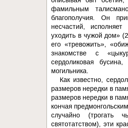
описывая быт осетин,
фамильным талисман
благополучия. Он при
несчастий, исполняе
уходить в чужой дом» (2
его «тревожить», «об
знакомстве с «цыку
сердоликовая бусина,
могильника.
Как известно, сердо
размеров нередки в памя
размеров нередки в памя
кончая предмонгольским
случайно (трогать ч
святотатством), эти кр