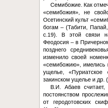
Семибожие. Как отмеч
«семибожия», не свой
Осетинский культ «семи
богам – (Табити, Папай,
с.19). В этой связи 
Феодосия – в Причерном
позднего среднивеков
изменило своей номен
«семибожию», имелись в
ущелье, «Пуриатское
закинском ущелье и др. (
В.И. Абаев считает
постоянством прослежи
от геродотовских ски