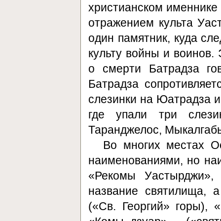
христианском именнике 
отражением культа Уаст
один памятник, куда сле
культу войны и воинов. 
о смерти Батрадза го
Батрадза сопротивляет
слезинки на Юатрадза и 
где упали три слези
Таранджелос, Мыкалгабыр
Во многих местах О
наименованиями, но наи
«Рекомы Уастырджи», 
название святилища, 
(«Св. Георгий» горы), 