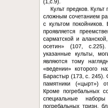
(1,с.9).
Культ предков. Культ
сложным сочетанием ра
с культом покойников. 
проявляется преемств
сарматской и аланской,
осетин» (107, с.225
указанные культы, мо
являются тому нагляд
«ведении» которого на
Барастыр (173, с. 245)
памятники («цырт») о
Кроме погребальных со
специальные наборы 
погребальных тризн, б