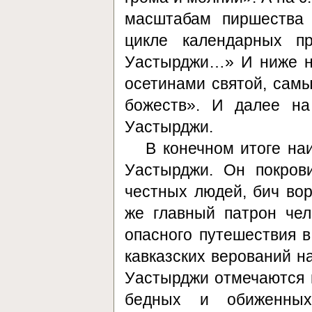
масштабам пиршества 
цикле календарных п
Уастырджи…» И ниже н
осетинами святой, самы
божеств». И далее на
Уастырджи.
В конечном итоге на
Уастырджи. Он покрови
честных людей, бич вор
же главный патрон чел
опасного путешествия в
кавказских верований на
Уастырджи отмечаются и
бедных и обиженны