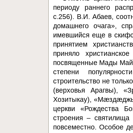
периоду раннего расп
с.256). В.И. Абаев, со
домашнего очага», спр
имевшийся еще в скифск
принятием христианст
приняло христианское
посвященные Мады Майр
степени популярнос
строительство не тольк
(верховья Арагвы), «
Хозитыкау), «Мæздæджы
церкви «Рождества Бо
строения – святилища
повсеместно. Особое д