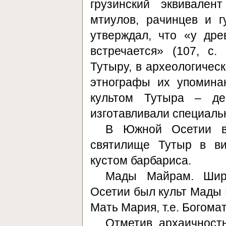
грузинский эквивале
мтиулов, рачинцев и гу
утверждал, что «у дре
встречается» (107, с.
Тутыру, в археологичес
этнографы их упомина
культом Тутыра – де
изготавливали специал
В Южной Осетии в 
святилище Тутыр в ви
кустом барбариса.
Мады Майрам. Широ
Осетии был культ Мады
Мать Мария, т.е. Богома
Отметив архаичность