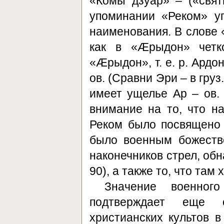
«Комы дзуар» – («свят
упоминании «Реком» у
наименования. В слове 
как в «Æрыдон» четк
«Æрыдон», т. е. р. Ардо
ов. (Сравни Эри – в груз
имеет ущелье Ар – ов.
внимание на то, что н
Реком было посвящено
было военным божество
наконечников стрел, обн
90), а также то, что там
Значение военног
подтверждает еще 
христианских культов в