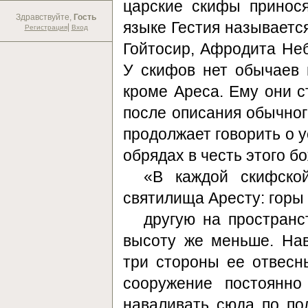
царские скифы принос
Здравствуйте,
Гость
языке Гестия называется
|
Регистрация
Вход
Гойтосир, Афродита Неб
У скифов нет обычаев 
кроме Ареса. Ему они ст
после описания обычног
продолжает говорить о 
обрядах в честь этого б
«В каждой скифской
святилища Аресту: горы
другую на пространс
высоту же меньше. Нав
три стороны ее отвесны
сооружение постоянно
наваливать сюда по по