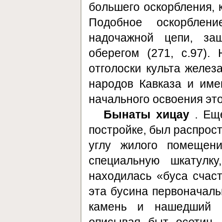
большего оскорбления, 
Подобное оскорблен
надочажной цепи, за
оберегом (271, с.97)
отголоски культа железа
народов Кавказа и име
начального освоения эт
Бынаты хицау
. Еще
постройке, был распрост
углу жилого помещен
специальную шкатулк
находилась «буса счас
эта бусина первоначаль
камень и нашедший п