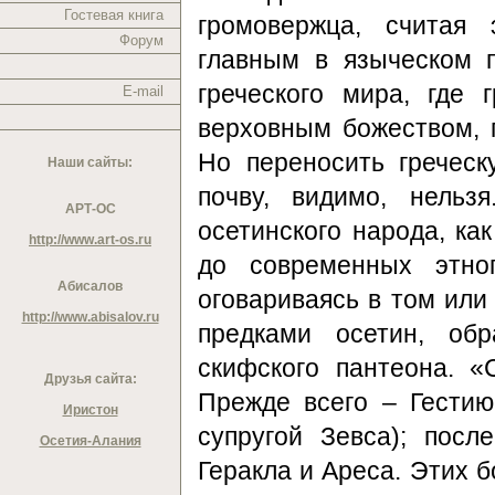
Гостевая книга
громовержца, считая
Форум
главным в языческом п
греческого мира, где 
E-mail
верховным божеством, 
Но переносить гречес
Наши сайты:
почву, видимо, нельз
АРТ-ОС
осетинского народа, ка
http://www.art-os.ru
до современных этно
Абисалов
оговариваясь в том или
http://www.abisalov.ru
предками осетин, об
скифского пантеона. 
Друзья сайта:
Прежде всего – Гестию
Иристон
супругой Зевса); пос
Осетия-Алания
Геракла и Ареса. Этих 