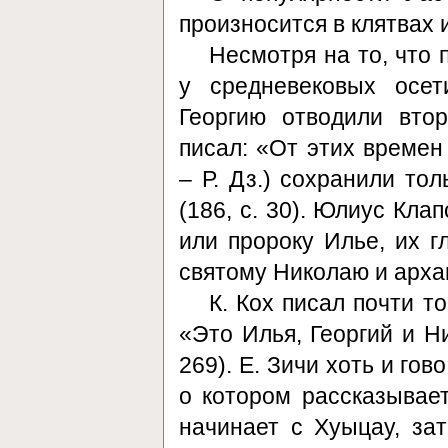
произносится в клятвах и
Несмотря на то, что
у средневековых осет
Георгию отводили вто
писал: «От этих времен
– Р. Дз.) сохранили то
(186, с. 30). Юлиус Кл
или пророку Илье, их г
святому Николаю и архан
К. Кох писал почти т
«Это Илья, Георгий и Н
269). Е. Зичи хоть и го
о котором рассказывает
начинает с Хуыцау, за