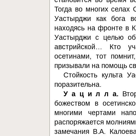
Тогда во многих селах 
Уастырджи как бога в
находясь на фронте в К
Уастырджи с целью об
австрийской… Кто у
осетинами, тот помнит
призывали на помощь сво
Стойкость культа У
поразительна.
У а ц и л л а.
Втор
божеством в осетинск
многими чертами нап
распоряжается молниями
замечания В.А. Калое