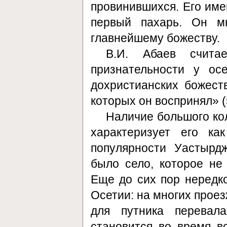
провинившихся. Его име
первый пахарь. Он м
главнейшему божеству.
В.И. Абаев счита
признательности у ос
дохристианских божест
которых он воспринял» (5
Наличие большого ко
характеризует его ка
популярности Уастырд
было село, которое н
Еще до сих пор нередко
Осетии: на многих проез
для путника перева
становится во время во