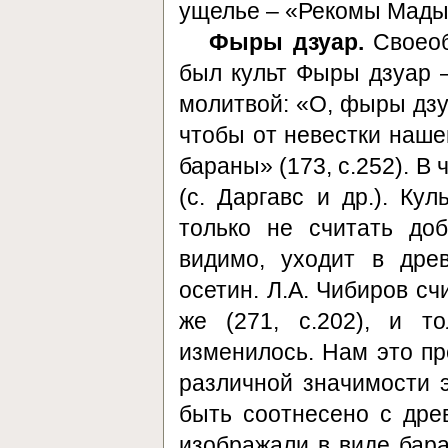
ущелье – «Рекомы Мад
Фыры дзуар.
Своеоб
был культ Фыры дзуар 
молитвой: «О, фыры дзуа
чтобы от невестки наше
бараны» (173, с.252). В
(с. Даргавс и др.). Ку
только не считать до
видимо, уходит в дре
осетин. Л.А. Чибиров с
же (271, с.202), и т
изменилось. Нам это пр
различной значимости 
быть соотнесено с дре
изображали в виде бара