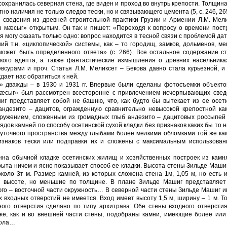
сохранилась северная стена, где виден и проход во внутрь крепости. Толщин
но наличия не только следов тески, но и связывающего цемента (5, с. 246, 26
 сведения из древней строи­тельной практики Грузии и Армении Л.М. Мел
ы мæсыг» открытым. Он так и пишет: «Переходя к вопросу о времени пост
я могу сказать только одно: вопрос находится в тесной связи с пробле­мой да
 т.н. «цикло­пической» системы, как – то городищ, замков, дольменов, ме
 может быть определенного ответа» (с. 266). Все остальное содержание с
кого адепта, а также фантастические измышления о древних насель­никах
евсурами и проч. Статья Л.М. Меликсет – Бекова давно стала курьезной, и
дает нас обратиться к ней.
» дважды – в 1930 и 1931 гг. Впервые были сделаны фотосъемки объектов
мæсыг» был рассмотрен всесторонне с при­влечением исчерпывающих свед
шиг представляет собой не башню, что, как будто бы вытекает из ее осет
андезито – да­цитов, огражденную сравнительно невысокой крепостной ка
оружением, сложенным из громадных глыб андезито – дацитовых россыпей 
ядов камней по способу осетинской сухой кладки без при­знаков каких бы то 
у­точного пространства между глыбами более мелкими обломками той же ка
знаков тески или под­правки их и сложены с максимальным использован
на обычной кладке осе­тинских жилищ и хозяйственных построек из камня
ыта ничем и ясно показывает способ ее кладки. Высота стены Зильде Маши
коло 3т м. Размер камней, из которых сложена стена 1м, 1,05 м, но есть 
 высоте, но меньшие по толщине. В плане Зильде Машиг представляет
 юго – восточной части окружность… В северной части стены Зильде Машиг 
гих входных отверстий не имеется. Вход имеет высоту 1,5 м, ширину – 1 м. 
ного отверстия сделано по типу архитрава. Обе стены входного отверсти
к же, как и во внешней части стены, подобраны камни, имеющие более ил
ткола…