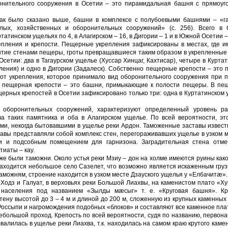
онительного сооружения в Осетии – это пирамидальная башня с прямоуг
как было сказано выше, башни в комплексе с полубоевыми башнями – «га
лых, хозяйственных и оборонительных сооруже­ний» (с. 256). Всего в 
татинском ущельях по 4, в Алагирском – 16, в Дигории – 1 и в Южной Осетии –
пления и крепости. Пещер­ные укрепления зафиксированы в местах, где и
рытие стенами пещеры, гроты превращавшиеся таким образом в укрепленные
сетии: два в Тагаурском ущелье (Хуссар Хинцаг, Кахтисар), четыре в Курта
епления) и одно в Дигории (Задалеск). Собственно пещерные крепости – это 
от укрепления, которое прини­мало вид оборонительного сооружения при 
 пещерная крепости – это башни, примыкающие к по­лости пещеры. В пе
ерных крепостей в Осетии зафиксировано только три: одна в Куртатин­ском
 оборонительных сооружений, характеризуют определенный уровень ра
ва таких памятника и оба в Алагирском ущелье. По всей вероятности, эт
ми, неко­гда бытовавшими в ущелье реки Ардон. Таможенные заставы извес
вы представляли собой комплекс стен, перегораживавших ущелье в узком м
 и подсобным помещением для гарнизона. Загради­тельная стена отме
утиаты – кау.
же были таможни. Около устья реки Мзиу – дон на холме имеются руины како
о находится небольшое село Сазелет, что возможно является искаженным гру
 таможням, строение находится в узком месте Дзауского ущелья у «Елбачитæ»
Ходз и Галуат, в вер­ховьях реки Большой Лиахвы, на каменистом плато «
о населения под названием «Зылды мæсыг» т. е. «Круговая башня». Кр
тену высотой до 3 – 4 м и длиной до 200 м, сложенную из крупных ка­менных
Россыпи и на­громождения подобных «блоков» и составляют все каменное пла
небольшой проход. Крепость по всей вероятности, судя по названию, первон
валилась в ущелье реки Лиахва, т.к. находилась на самом краю крутого каме