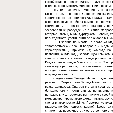
южной половине раз­валилась. Но лучше всех 
около сажени, местами больше. Нигде не замет
Приведя различные мнения, гипотезы и
Беков оставил вопрос о датировании «Зылд
занимающего нас городища близ Галуат – кау, 
всех вообще древнейших каменных сооружений
кромле­хов и пр., на которую пока нет и не
эссеобразные рассуждения в стиле марровс
которые, якобы, были дурдзуками, цовами, х
необходи­мость упоминания ее в обзоре вынуж
Е.Г. Пчелина побывала на плато «Зылд
топографиче­ский план и вопрос о «Зылды 
характеристик (6, примечания). «Зильде Ма
названия, а площадь, заваленную глыбами 
стеной. Стена эта является однородным со
Кладка стены Зильде Машиг состоит их 2 – 3 р
связующих растворов, с заполнением промеж
породы. Камни стены не имеют никаких при
природных свойств…
Кладка стены Зильде Машиг тождествен
района … Сверху стена Зильде Машиг не покр
везде одинакова. Она равняется в сред­нем о
большие камни, почти равные по ширине и
неправильную, не­сколько вытянутую в своей
вход внутрь. Кроме этого входа ника­ких дру
стены в этом месте 2,8 м. Перекрытие вход
гладкие, но без подтески камней. Здесь та
сглаженную поверхность их естественного о