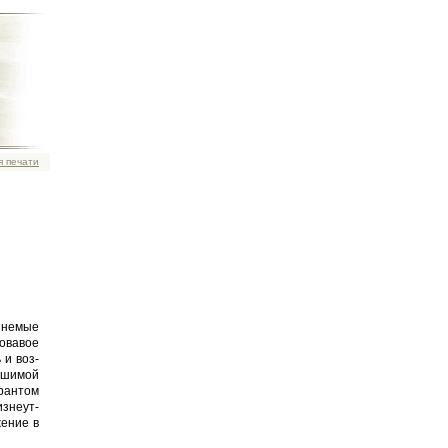
я печати
)
 немые
овавое
 и воз­
рушимой
рантом
знеут­
ение в