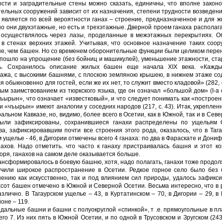
ости и заградительные стены можно сказать, единичны, что вполне закон
льных сооружений зависит от их назначения, степени трудности возведени
является по всей вероятности ганах – строение, предназначенное и для ж
о они двухэтажные, но есть и трехэтажные. Дверной проем ганаха располаг
 осуществлялось через лазы, проделанные в межэтажных перекрытиях. О
 в стенах верхних этажей. Учитывая, что основное назначение таких соо
ьше, чем башен. Но со временем оборонительные функции были целиком пер
пошло на упрощение (без бойниц и ма­шикулей), уменьшение этажности, ст
ись. Сохранилось описание жилых башен еще начала XIX века. «Кажд
этажа, с высокими башнями, с плоскою земляною крышею, в нижнем этаже с
я обыкновенно для гостей, если же их нет, то служит вместо кладовой» (282, с
м заимствованием из тюркского языка, где он озна­чал «большой дом» (I-а с
ъырын», что означает «известковый», и что следует понимать как «построе
«чъырын» имеют аналогии у соседних народов (217, с. 43). Итак, укреплен
ьном Кавказе, но, видимо, более всего в Осетии, как в Южной, так и в Севе
были зафиксированы, сохранившиеся ганахи распре­делены по ущельям 
а, зафиксировавшим почти все строения этого рода, оказалось, что в Тага
м ущелье - 46, в Ди­гории отмечены всего 4 ганаха: по два в Фараскате и Дониф
хов. Надо отметить. что часто к га­наху пристраивалась башня и этот к
оворя, ганахов на самом деле оказывается больше.
нсформировалось в бое­вую башню, хотя, надо полагать, ганахи тоже продо
чили широкое распространение в Осетии. Редкое горное село было без 
ению как искусственно, так и под влиянием сил природы, удалось за­фикс
хсот башен отме­чено в Южной и Северной Осетии. Весьма интересно, что в
злично. В Тагаурском ущелье – 43, в Куртатинском – 70, в Дигории – 29, 
йоне – 119.
альные башни и башни с полуокруглой «спинкой», т .е. прямоугольные в пл
о 7. Из них пять в Южной Осетии, и по одной в Трусовском и Зругском (243,