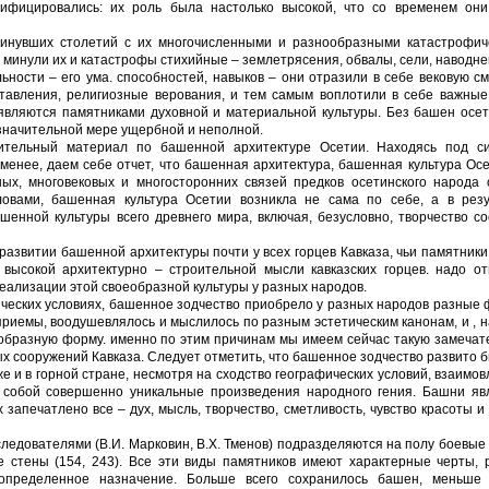
ифицировались: их роль была настолько высокой, что со временем они
инувших столетий с их мно­гочисленными и разнообразными катастрофич
 минули их и катастрофы стихийные – землетрясе­ния, обвалы, сели, наводн
ности – его ума. способ­ностей, навыков – они отразили в себе вековую см
дставления, религиозные верования, и тем самым воплотили в себе важны
являются памятниками духовной и материальной культуры. Без башен осе­
 значительной мере ущербной и неполной.
ительный материал по башен­ной архитектуре Осетии. Находясь под с
менее, даем себе отчет, что башенная архитектура, башен­ная культура Ос
х, мно­говековых и многосторонних связей предков осетинского народа с
овами, башенная культура Осе­тии возникла не сама по себе, а в резу
енной культуры всего древнего мира, включая, безусловно, творчество с
развитии башенной архи­тектуры почти у всех горцев Кавказа, чьи памятники
 высокой архитектурно – строительной мысли кавказских горцев. надо от
реализации этой своеобразной культуры у разных народов.
ических условиях, башен­ное зодчество приобрело у разных народов разные
риемы, воодушевлялось и мыслилось по разным эстетическим канонам, и , 
образную форму. именно по этим причинам мы имеем сейчас такую за­меча
х сооружений Кавказа. Следует отметить, что башенное зодчество развито 
же и в горной стране, несмотря на сходство географических условий, взаимо
т собой совершенно уникальные произведения народного гения. Башни яв
запе­чатлено все – дух, мысль, творчество, сметливость, чувство красоты и
дователями (В.И. Мар­ковин, В.Х. Тменов) подразделяются на полу боевые 
 стены (154, 243). Все эти виды памятни­ков имеют характерные черты, 
, определенное назначение. Больше всего сохранилось башен, меньше