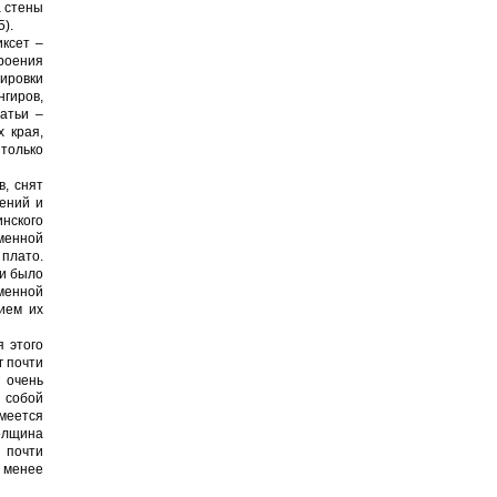
а стены
5).
иксет –
роения
тировки
нгиров,
татьи –
 края,
 только
, снят
ений и
инского
менной
плато.
ни было
­менной
ием их
 этого
г почти
и очень
 собой
имеется
Толщина
я почти
и менее