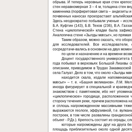
обрыва. И теперь неровные края стен крепос
стен неравномерная 3 – 4 м, толщина стен вну
каменника (порфиритовая свита – андезиты и 
почвенных наносах произра­стают альпийская
Здесь неоднократно побывали ученые – исслед
Б.А. Куфтин (143), Б.В. Техов (236), В.А. Га
Стена «циклопиче­ской» кладки была зафик
Аналогична стене «Зылды мæсыг», но пря­мая 
Таким образом, можно сказать, что обо
для исследовате­лей. Все исследователи
сосредотачи-вались в основном на двух момен
по цели и назначению и на времени воз
Доцент государственного университета 
года побывал в верховьях Большой Лиахвы с
описании, приводимом в Трудах Закавказской
села Галуат. Дело в том, что около «Зылды м
находится скала, издали напоминающ
мæсыг» – т. е. «Башня великанов». Л.М. Мел
иногда фигурирует в специальной и краеведче
зна­комством с памятником, ибо нет упомин
«циклопическое» городище, расположенное ч
сторону течения реки, причем расположена на
и сплошь нагроможденном массивными тяжел
выражаются гео­логи, эффузивной, т.е. вулка
построек, в том числе развалины грандиозн
объект - Р.Дз.). Крепость состоит из ограды, 
которые нагромождены друг на друга бе
площадь приблизительно около одной десяти