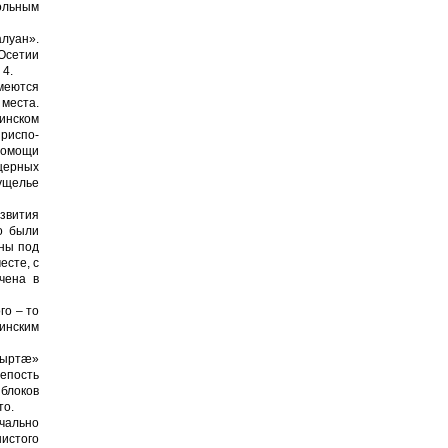
ольным
луан».
Осетии
 4.
меются
 места.
тинском
приспо­
помощи
щерных
 ущелье
звития
о были
тны под
есте, с
чена в
го – то
зинским
.
Хуыртæ»
епость
 блоков
то.
ачально
нистого