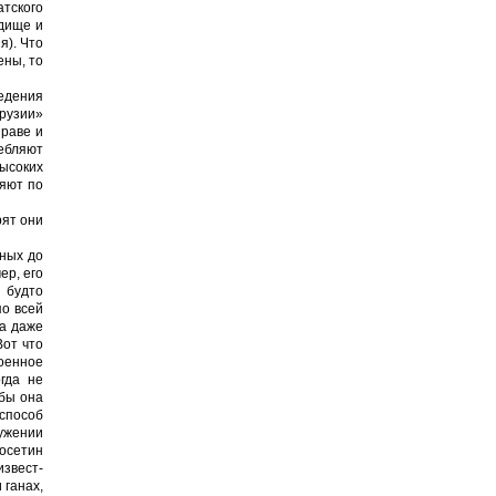
атского
одище и
я). Что
ены, то
едения
рузии»
нраве и
ребляют
высоких
ряют по
рят они
нных до
ер, его
, будто
по всей
ва даже
Вот что
военное
гда не
обы она
 способ
ужении
 осетин
извест­
 ганах,