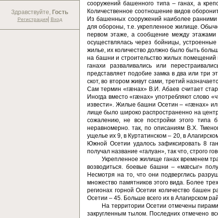
сооружений башенного типа – ганах, а креп
Количественное соотношение видов обороните
Здравствуйте,
Гость
|
Из башенных сооружений наиболее ран­ними 
Регистрация
Вход
для обороны, т.е. укрепленное жилище. Обычн
первом этаже, а сообщение между этажами
осуществлялась через бойницы, устро­енные
жилье, их количество должно было быть бол
на башни и строительство жилых помещений 
ганахи разваливались или пе­рестраивал
представляет подобие замка в два или три 
скот, во втором живут сами, третий назначаетс
Сам термин «гæнах» В.И. Абаев считает стары
Иногда вместо «гæнах» употребляют слово «ч
извести». Жилые башни Осетин – «гæнах» или 
лище было широко распространенно на централ
сожалению, не все постройки этого типа 
неравномерно. так, по описаниям В.Х. Тменов
ущелье их 9, в Куртатинском – 20, в Алагирско
Южной Осетии удалось зафиксировать 8 гана
получал название «галуан», так что, строго г
Укрепленное жилище ганах временем тра
возводиться. боевые башни – «мæсыг» полу
Несмотря на то, что они подверглись разруш
множество памятников этого вида. Более тре
регионах горной Осетии количество башен ра
Осетии – 45. Больше всего их в Алагирском ра
На территории Осетии отмечены пирамид
закругленным ты­лом. Последних отмечено всег