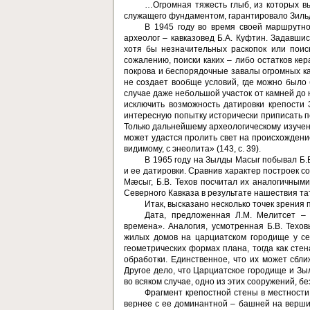
…Огромная тяжесть глыб, из которых вы
служащего фундамен­том, гарантировало Зильде
В 1945 году во время своей маршрутн
археолог – кавказовед Б.А. Куфтин. Задавшис
хотя бы незначительных раскопок или поис­
сожалению, поиски каких – либо остатков кер
покрова и беспо­рядочные завалы огромных к
не создает вообще условий, где можно было
случае даже небольшой участок от камней до
исключить возможность датировки крепости 
интересную попытку исторически приписать п
Только дальнейшему археологическому изучен
может удастся пролить свет на происхождение
видимому, с энеолита» (143, с. 39).
В 1965 году на Зылды Масыг побывал Б.В
и ее дати­ровки. Сравнив характер построек
Мæсыг, Б.В. Техов посчитал их аналогичными 
Северного Кавказа в результате нашествия тата
Итак, высказано несколько точек зрения
Дата, предложенная Л.М. Мелитсет – 
времена». Аналогия, ус­мотренная Б.В. Техо
жилых домов на царциатском городище у се
геометрических формах плана, тогда как сте
обработки. Единст­венное, что их может сбли
Другое дело, что Царциатское городище и Зыл
во всяком случае, одно из этих сооружений, бе
Фрагмент крепостной стены в местност
вернее с ее доми­нантной – башней на верш