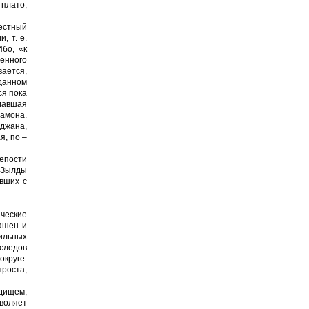
 плато,
естный
, т. е.
бо, «к
венного
вается,
 данном
ся пока
лавшая
дамона.
­джана,
я, по –
репости
и Зылды
ивших с
ческие
башен и
ль­ных
 следов
округе.
проста,
одищем,
воляет