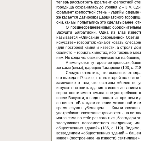
теперь рассмотреть фрагмент крепостной ст
городища сохранилась до уровня 2 – 3 м. Од
фраг­мент крепостной стены «уарийы сæрмæ» 
же касается датировки Царциатского городища
они, как мы попытались это сделать ранее, относ
О позднесредневековых оборонительны
Вахушти Багратиони. Одна из глав извест
называется «Описание современной Осетии и
искусстве» говорится: «Знают ковать, слесар
(для построек) камня и извести, а строят до
скалисто – гористых местах, ибо таковые ме
ним. Но когда человек поднимается на башню, 
А именуются тут древние крепости, башн
же сами (овсы), царицею Тамарою» (103, с. 218
Следует отметить, что основные этногр
его выезда в Рос­сию, т. е. во второй половине
замечание о том, что осетины «бо­лее не у
искусство строить здания с использованием 
вероятности имеет смысл « не употребляют ши
после Вахушти, а надо полагать и при нем и 
он пишет: «В каждом селении можно найти од
время служат убежищем … Камни связаны з
употребляют свежегашеную из­весть, но остав
могла сама по себе разложиться, благодаря эт
заслуживает повсеместного внедрения; им
общественных зданий» (186, с. 119). Видимо,
возведением «общественных зданий – башен, 
ковое» (построенное на извести) святилище»