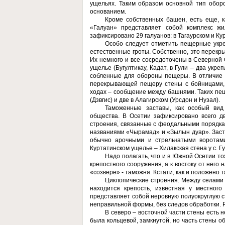
ущельях. Таким образом основной тип обор
основанием.
Кроме собственных башен, есть еще, 
«Галуан» пред­ставляет собой комплекс жи
зафиксировано 29 галуанов: в Тагаурском и Кур
Особо следует отметить пещерные укре
естественные гроты. Собственно, это перек
Их немного и все сосредоточены в Северной О
ущелье (Бугултикау, Кадат, в Гули – два укр
собленные для обороны пещеры. В отличие 
перекрывающей пещеру стены с бойницами,
ходах – сообщение между башнями. Таких пе­щ
(Дзвгис) и две в Алагирском (Урсдон и Нузал).
Таможенные заставы, как особый вид
общества. В Осетии зафик­сировано всего д
строения, связанные с феодальными порядка
названиями «Чырамад» и «Зылын дуар». Заста
обычно арочными и стрельчатыми воротами
Куртатинском ущелье – Хилакская стена у с. Г
Надо полагать, что и в Южной Осетии то
крепост­ного сооружения, а к востоку от нег
«созвере» - таможня. Кстати, как и положено
Циклопические строения. Между селами 
находится крепость, известная у местног
представляет собой неровную полуокруг­лую с
неправильной формы, без следов обработки. 
В северо – восточной части стены есть 
была кольцевой, замкнутой, но часть стены об