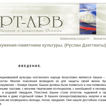
Комментарии к статье
(1)
Версия дл
ужения-памятники культуры. (Руслан Дзаттиаты
В В Е Д Е Н И Е.
едневековой культуры осе­тинского народа безусловно являются башни –
сетин. Многие поколения возводили их для защиты своей жизни. Кр
ооруже­ния – боевую башню. Башни должны были появиться и они появились
ерными тратами, с могучим творческим потенциалом, с неизбывной и несок
 и родовой твердыни. Поистине башни стали опло­том, надежной и га
илии и даже отдельной семьи. В башнях сконцентрировалась энергия и жи
ом им посвящались легенды, песни, предания. Они нашли достойное отраж
е.