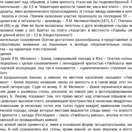
ти нависают над обрывом, а сама крепость стала как бы подковообразной. 
шительная – до 3,5 м. Территория крепости такая же, как и все плато – это 
дациты, явно вулканического происхож­дения). И только между камнями в ни
 береза и сосна. Причем залесение участка произошло за последние 50 – 
ователи и энтузиасты – краеведы – Л.М. Меликсетбеков (167), Е.Г. Пчелина
ззаев (46) и др. Ими же были высказаны гипотезы о дате возведения «зылды 
сирована нами у сел. Бритат на плато «Хуыртæ» в местности «Уарийы с
и длиной всего 10 – 12 м. (Недостроенна?).
ронительные сооружения Осетии достаточно разнообразны и представляют 
, обратившие внимание на башенные и вообще оборо­нительные соору
тах – на характере этих строений
ведения.
Грузии Л.М. Меликсет – Беков, совершивший поездку в Юго – Осетию осен
пециально с целью ознакомления с легендар­ной крепостью «Уæйгуыты мæс
 научной ассоциации, она так и называется – «циклопическое» строение н
æсыг»
ая разрушенную башню, и именно ее местное население называет «Уæ
иксет – Беков перенес название скалы на крепость и в таком виде этот п
ской литера­туре. Судя по всему, Л. М. Меликсет – Беков ограничился виз
ания даже о размерах стены, рисун­ков, не говоря уже о фотографировани
ерез Б. Лиахву, поражает тем, что прямо висит над от­весным обрывом п
 до­вольно высоком плато, занимающем пространства в несколько квадратны
овесными (в несколько сотен или тысяч пудов каждая) каменными глыбам
нической породы, среди которых местами вид­неются следы каких –то искусс
ой крепости с запада (Последнее – скала «Уæйгуыты мæсыг», вполне естес
сло­женной из громаднейших камней,
зо всякой связи (цемента) и, имея в основании форму четырехугольника, з
ны. В ней сохранились все стены, кроме южной, из коих, впрочем, и вост