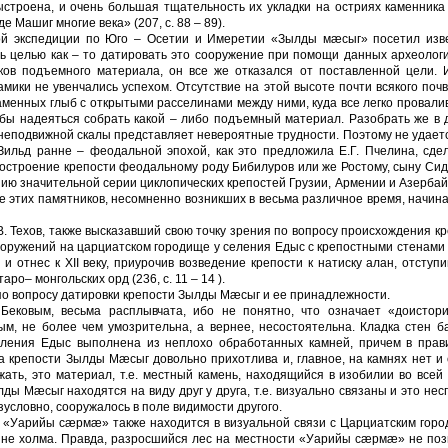
строена, и очень большая тщательность их укладки на остриях каменника
 Машиг многие века» (207, с. 88 – 89).
ой экспедиции по Юго – Осе­тии и Имеретии «Зылды мæсыг» посетил изв
ь целью как – то датировать это сооружение при по­мощи данных археологии
ков подъемного материала, он все же отказался от поставленной цели. И
амики не увенчались успе­хом. Отсутствие на этой высоте почти всякого поч
аменных глыб с открытыми расселинами между ними, куда все легко провали
 бы надеяться собрать какой – либо подъемный материал. Разобрать же в
 неподвижной скалы представляет невероятные трудности. Поэтому не удает
Зильд ранне – феодальной эпохой, как это предложила Е.Г. Пчелина, сде
остроение крепости феодальному роду Бибилуров или же Рос­тому, сыну Си
ию значительной серии циклопических крепостей Грузии, Армении и Азербай
 этих памятников, не­сомненно возникших в весьма различное время, начина
. Техов, также выска­завший свою точку зрения по вопросу происхождения к
 сооружений на царциатском городище у селения Едыс с крепостными стенам
и отнес к XII веку, приурочив возведение крепости к на­тиску алан, отступ
ро– монгольских орд (236, с. 11 – 14 ).
 по вопросу датировки крепости Зылды Мæсыг и ее принадлежности.
Бековым, весьма расплыв­чата, ибо не понятно, что означает «доистори
вым, не более чем умозрительна, а вернее, несостоя­тельна. Кладка стен 
ле­ния Едыс выполнена из неплохо обработанных камней, причем в прави
на крепости Зылды Мæсыг довольно прихотлива и, главное, на камнях нет и
жать, это материал, т.е. местный камень, находя­щийся в изобилии во всей 
ды Мæсыг находятся на виду друг у друга, т.е. визуально связаны и это нес
зусловно, сооружа­лось в поле видимости другого.
и «Уарийы сæрмæ» также находится в визуальной связи с Царциатским гор
ине холма. Правда, разросшийся лес на местности «Уарийы сæрмæ» не поз