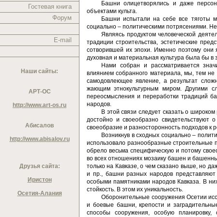
Башни олицетворялись и даже персон
Гостевая книга
объектами культа.
Форум
Башни испытали на себе все тяготы м
социально – политиче­скими потрясениями. Не
Являясь продуктом человеческой деятель
E-mail
традиции строи­тельства, эстетические пре
сотворившей их эпохи. Именно поэтому они 
духовная и материальная культура была бы в
Нами собран и рассматривается знач
Наши сайты:
влиянием собранного мате­риала, мы, тем не 
самодовлеющее явление, а результат сложны
жающим этнокультурным миром. Другими сл
АРТ-ОС
переосмысления и переработки традиций баш
народов.
http://www.art-os.ru
В этой связи следует сказать о широком 
достойно и свое­образно свидетельствуют о
Абисалов
своеобразие и разносторонность подходов к 
Возникнув в сходных социально – полит
http://www.abisalov.ru
использовало раз­нообразные строительные п
обрело весьма специфическую и потому свое
во всех отношениях мозаику башен и башенны
Друзья сайта:
только на Кавказе, о чем сказано выше, но да
и пр., башни разных наро­дов представляю
Иристон
особыми памятниками народов Кавказа. В них 
стойкость. В этом их уникальность.
Осетия-Алания
Оборонительные сооружения Осетии иссле
и боевые башни, крепости и заградительные
способы сооружения, особую плани­ровку