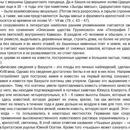
ены с вершины Царциатского городища. Да и башня на вершине холма Царци
нако еще в 30 – е годы эти три памятника «Зылды мæсыг», Царциатское гор
– были взаимосвязаны визуально. (Потом леса разрослись и скрыли строени
, а также, как нам представляется Зылды мæсыг и фрагмента крепостной ст
ятся ко времени не позже VI – VII вв. (79, с. 43 – 47).
х сооружениях в литературе наиболее ранним упоминанием считаются св
ного его сочинения «Описание царства Грузинского» или «География Г
ли (жителей) внутреннего Кавказа». В разделе «О человеке и обычаях, о 
ное ремесло, выделывать де­ревянные вещи, строить дома, но более не упот
ма без окошек и во много этажей, из башенных камен­ных плит и земли, на 
ста считают наилучше обезопасенными от снежных завалов, которые не уда
она трясется и не разваливается, но стоит прочно.
и, церкви из камня на из­вести, построенные царями и большею частью, гово
).
афические сведения у Ва­хушти – это плоды его личных наблюдений, сдела
 XVIII века. Однако его сведения достаточно беглы и не все в них ясно. Наприм
потребляют (для построек) камня и извести» на первый взгляд озна­чает
камня и извести при Вахушти осетины уже утеряли. Однако это выражение 
роко». Тому, что осетины умели приготав­ливать известь отменного качест
до него, мы находим подтверждение6 в путевых заметках Юлиуса Клапрота. 
ну или не­сколько четырехугольных, в 5 – 6 сажен высоты башен, которые 
десь известкой, которая держит их очень крепко, так как жители нико
ляют ее лежать в течение года и даже дольше на воздухе в яме для того, чт
ому она становится более вязкой, нежели известь, которую гасят водой. Этот
 когда – то пользовались в некото­рых местностях Германии при соор
 применение высококачественного известкового раствора огра­ничивалось у
крепо­стей, святилищ. В этой связи отметим название «Чъырын дзуар» – «
 в Бритатском ущелье Южной Осетии. Кроме того «чъырын» может означать и