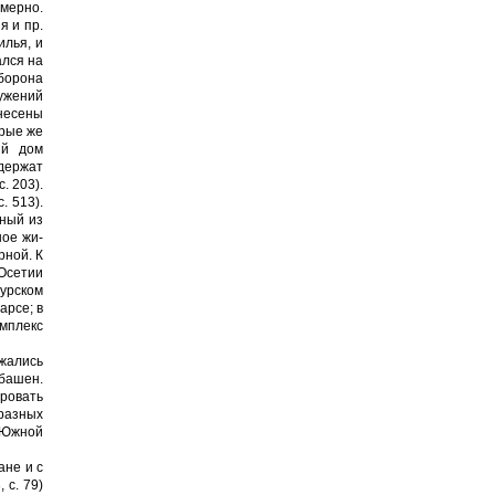
омерно.
я и пр.
илья, и
ался на
борона
ружений
енесены
арые же
ый дом
одержат
. 203).
. 513).
нный из
ное жи­
рной. К
Осетии
ур­ском
арсе; в
омплекс
лжались
башен.
ировать
 разных
в Южной
ане и с
 с. 79)