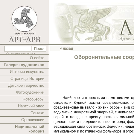
< назад
Расширенный поиск
Оборонительные соор
О сайте
Галерея художников
История искусства
Страницы Истории
Детское творчество
Фотохудожники
Наиболее интересными памятниками ср
Фотообзоры
свидетели бурной жизни средневековых о
Нартский эпос
средневековье вызвало к жизни особый вид с
водились с неукротимой энергией, с неимов
Ссылки
верой в мощь, не преступность фамильной
Организации
целостности и продолжительности рода, фам
Национальный
верждающая сила осетинских фамилий. недар
колорит
музыкальном и поэтиче­ском фольклоре, в эпос