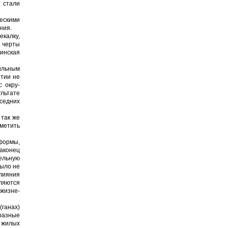
 стали
ескими
ения.
екалку,
е черты
тинская
ильным
етии не
 окру­
льтате
оседних
 так же
метить
 формы,
наконец
тельную
было не
влияния
ляются
 жизне­
(ганах)
разные
 жилых