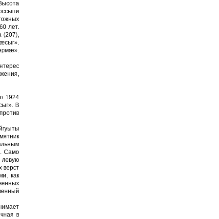
Вы­сота
россыпи
чтожных
60 лет.
 (207),
мæсыг».
æрмæ».
интерес
жения,
ью 1924
ыг». В
апротив
йгуыты
амятник
уальным
и. Само
о левую
х верст
и, как
твенных
твенный
анимает
очная в