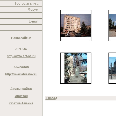
Гостевая книга
Форум
E-mail
Наши сайты:
АРТ-ОС
http://www.art-os.ru
Абисалов
http://www.abisalov.ru
Друзья сайта:
Иристон
< назад
Осетия-Алания