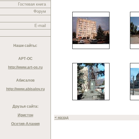
Гостевая книга
Форум
E-mail
Наши сайты:
АРТ-ОС
http://www.art-os.ru
Абисалов
http://www.abisalov.ru
Друзья сайта:
Иристон
< назад
Осетия-Алания