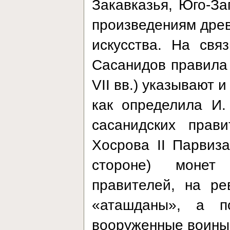
Закавказья, Юго-За
произведениям древ
искусства. На свя
Сасанидов правила 
VII вв.) указывают 
как определила И.
сасанидских прав
Хосрова II Парвиз
стороне) моне
правителей, на р
«аташданы», а 
вооруженные воины