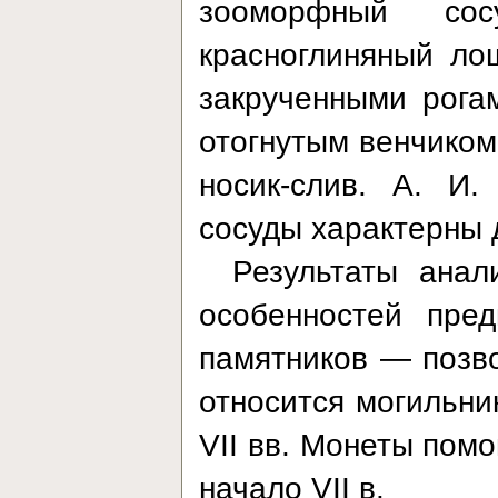
зооморфный с
красноглиняный ло
закрученными рога
отогнутым венчиком
носик-слив. А. И.
сосуды характерны 
Результаты анал
особенностей пред
памятников — позво
относится могильни
VII вв. Монеты помо
начало VII в.