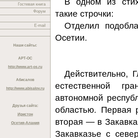
В одном из стих
Гостевая книга
такие строчки:
Форум
Отделил подобл
E-mail
Осетии.
Наши сайты:
АРТ-ОС
http://www.art-os.ru
Действительно, Г
Абисалов
естественной гра
http://www.abisalov.ru
автономной респуб
Друзья сайта:
областью. Первая 
Иристон
вторая — в Закавка
Осетия-Алания
Закавказье с севе