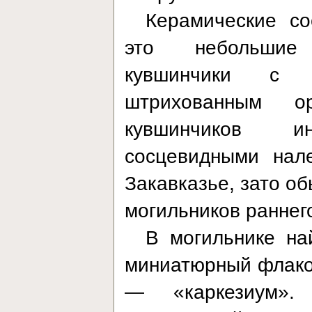
Керамические со
это небольшие
кувшинчики с 
штрихованным о
кувшинчиков и
сосцевидными нал
Закавказье, зато о
могильников раннег
В могильнике на
миниатюрный флакон
— «каркезиум».