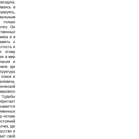
воздуха,
иваясь в
уируясь,
икальным
 только
елез. Он
ственных
мира и в
память о
стость и
я этому
ая в мир
гласия и
мля, где
труктура
 покоя и
левича,
гической
мирового
 "судьбы
обретает
рывается
яженных
р¬гетике
остояний
чек, где
усство и
ает свой