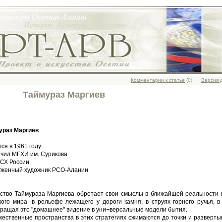
Комментарии к статье
(0)
Версия 
Таймураз Маргиев
ураз Маргиев
ся в 1961 году
нчил МГХИ им. Сурикова
 СХ России
уженный художник РСО-Алании
сство Таймураза Маргиева обретает свои смыслы в ближайшей реальности 
кого мира -в рельефе лежащего у дороги камня, в струях горного ручья, в
вращая это "домашнее" видение в уни¬версальные модели бытия.
жественные пространства в этих стратегиях сжимаются до точки и разверты