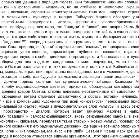
 словно уви¬денные в парящем полете, Они "омываются" нижними слоями 
ь как на фотоснимке - медленно, но на¬стойчиво и неумолимо, окраш
ые - песчаные, сероватые аристократические тона или, напротив, структ
ь в мозаичность, пульсируя и мерцая. Таймураз Маргиев обладает ун
 способ¬ным фокусировать детали, фрагменты, формообразования
ося, пробуждающегося мира, его "складки" и "ниши", как говорит Жаль Д
вает его, касаясь нежно и трогательно, раскрывает его тайны в самых есте
ях, из которых собственно и состоит жизнь, в моменты бескорыстия этого 
и "заданное™", сосредотачиваясь и погружаясь в его ткань и в его 
зах. Сама природа, ее "грани" и ар¬хаические "изломы", ее прозрачная слои
ницаемая уплотненность, скрывающая глубины ее сознания, отдаетс
му зрению, впуская к себе, принимая во время вдоха и благославляя, отпуск
 общим для них выдохом, соединяясь в миге творчества, молитве со
ости.Осетия раскрывается в этих погружениях и полетах как Библейская зе
ода, минералы и растения пронизаны первозданностью и от¬кровением, где с
 отражает в себе все будущие возможности эволюции нашей реальности -
ф. Домики горных селений как супрематические объемы Казимира Ма
й к небу поднимающи¬еся цветные горизонты, образующий метафору ма
 древних ковров Осетии, стволы деревьев, неотде¬лимые от символики 
е скрещенья ветвей отмечают драматургию и образы истории человека,
" - все в композициях художника при всей конкретности переживания при
ональный ха¬рактер, уходя в фундоментальные слои культуры, и здесь отк
 пространство - диалоги, которые ведет Таймураз Маргиев в напр
зях традиций и самораскрывающегося, вновь открываемого канона, в эне
иконологии, связывая, переплетая ткани старых и новых культур, "осевых" с
нного сознания и его радикальных движений, где еще не возникло опорных то
ся Гоген и Пит Мондриан, Ма¬тисс и Ив Кляйн, Сезанн и Франц Марк, где иск
ирода и ноосфера становятся единым организмом. Этот организм обнаружив