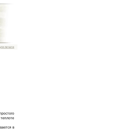
для печати
простого
 теплоте
ваются в