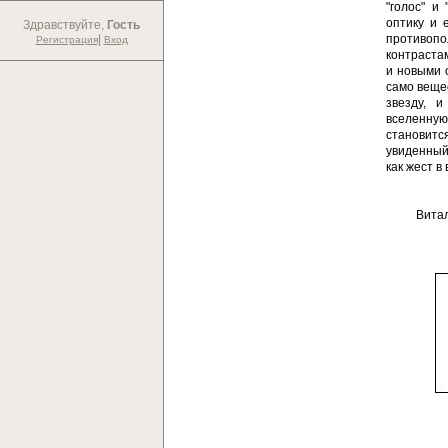
"голос" и
оптику и 
Здравствуйте,
Гость
|
противопо
Регистрация
Вход
контраста
и новыми 
само вещес
звезду, 
вселенную
становитс
увиденный
как жест в
Вита