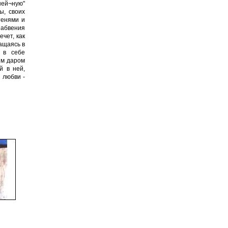
ней¬ную"
ы, своих
тенями и
забвения
чет, как
ращаясь в
 в себе
ым даром
й в ней,
 любви -