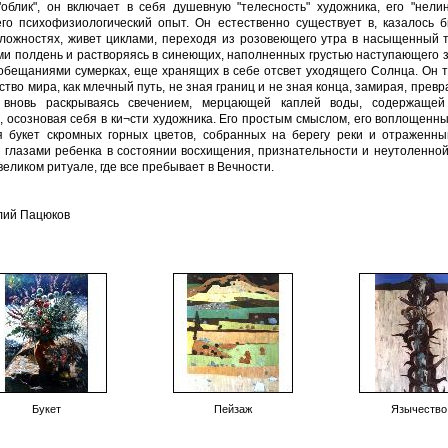
 "облик", он включает в себя душевную "телесность" художника, его "нели
его психофизиологический опыт. Он естественно существует в, казалось б
ложностях, живет циклами, переходя из розовеющего утра в насыщенный 
ми полдень и растворяясь в синеющих, наполненных грустью наступающего 
обещаниями сумерках, еще хранящих в себе отсвет уходящего Солнца. Он те
тво мира, как млечный путь, не зная границ и не зная конца, замирая, прев
и вновь раскрываясь свечением, мерцающей каплей воды, содержащей
, осозновая себя в ки¬сти художника. Его простым смыслом, его воплощенн
я букет скромных горных цветов, собранных на берегу реки и отраженны
 глазами ребенка в состоянии восхищения, признательности и неутоленной
 великом ритуале, где все пребывает в Вечности.
лий Пацюков
Букет
Пейзаж
Язычество