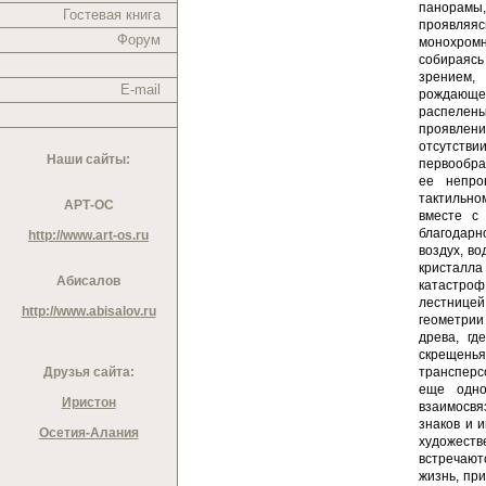
панорамы,
Гостевая книга
проявляяс
Форум
монохромн
собираяс
зрением,
E-mail
рождающег
распелены
проявлени
отсутстви
Наши сайты:
первообра
ее непро
тактильно
АРТ-ОС
вместе с
благодарн
http://www.art-os.ru
воздух, в
кристалла
Абисалов
катастро
лестнице
http://www.abisalov.ru
геометрии
древа, гд
скрещенья
Друзья сайта:
трансперс
еще одно
Иристон
взаимосвя
знаков и 
Осетия-Алания
художестве
встречают
жизнь, пр