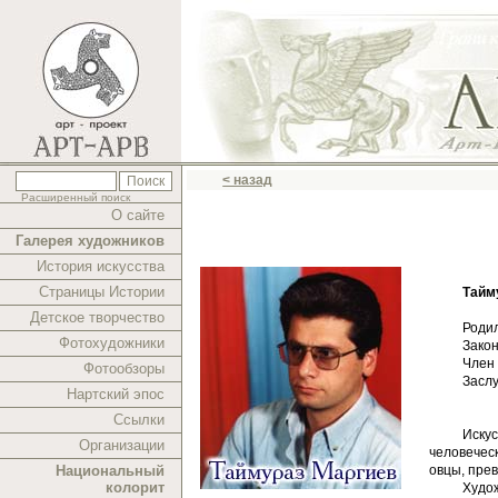
< назад
Расширенный поиск
О сайте
Галерея художников
История искусства
Страницы Истории
Тайм
Детское творчество
Родил
Фотохудожники
Зако
Член
Фотообзоры
Засл
Нартский эпос
Ссылки
Иску
Организации
человечес
Национальный
овцы, пре
колорит
Худо