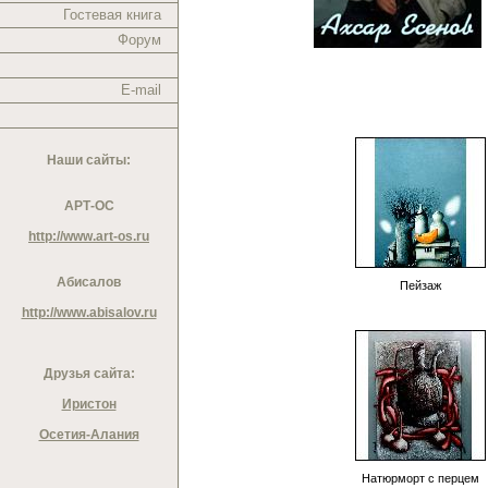
Гостевая книга
Форум
E-mail
Наши сайты:
АРТ-ОС
http://www.art-os.ru
Абисалов
Пейзаж
http://www.abisalov.ru
Друзья сайта:
Иристон
Осетия-Алания
Натюрморт с перцем