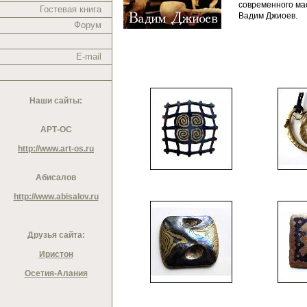
современного ма
Гостевая книга
Вадим Джиоев.
Форум
E-mail
Наши сайты:
АРТ-ОС
http://www.art-os.ru
Абисалов
http://www.abisalov.ru
Друзья сайта:
Иристон
Осетия-Алания