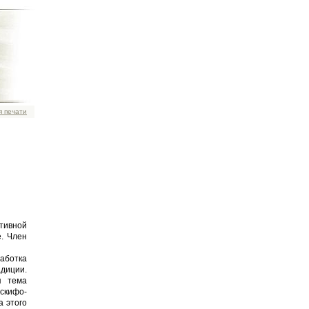
я печати
ативной
е. Член
работка
адиции.
я тема
скифо-
а этого