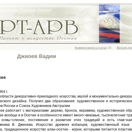
Комментарии к статье
(2)
Версия дл
Джиоев Вадим
оев
964 г.
области декоративно-прикладного искусства, малой и монументально-декор
ческого дизайна. Получил два образования: художественное и историческо
в России и Союза Художников Австралии
ев работает с материалами: дерево, бронза, керамика, художественная об
зе вообще и в Осетии в особенности имеет много¬вековые, тысячелетние тр
 осмы¬сление, постижение и развитие этих традиций и есть глав¬на
ожника В. Джиоева. Искусство древних кобанцев, художественный язык 
а, традиционное искусство алан-осетин - корни, которыми питается пластик