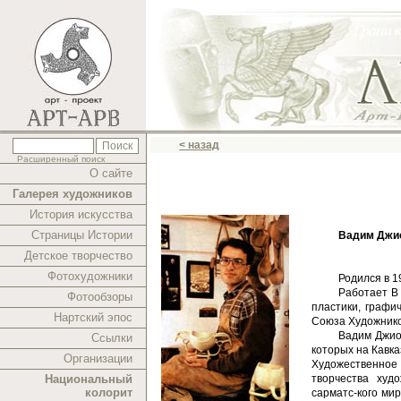
< назад
Расширенный поиск
О сайте
Галерея художников
История искусства
Страницы Истории
Вадим Джи
Детское творчество
Фотохудожники
Родился в 1
Работает В 
Фотообзоры
пластики, графи
Нартский эпос
Союза Художнико
Вадим Джио
Ссылки
которых на Кавка
Организации
Художественное
Национальный
творчества худ
колорит
сарматс-кого мир