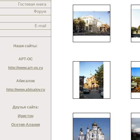
Гостевая книга
Форум
E-mail
Наши сайты:
АРТ-ОС
http://www.art-os.ru
Абисалов
http://www.abisalov.ru
Друзья сайта:
Иристон
Осетия-Алания