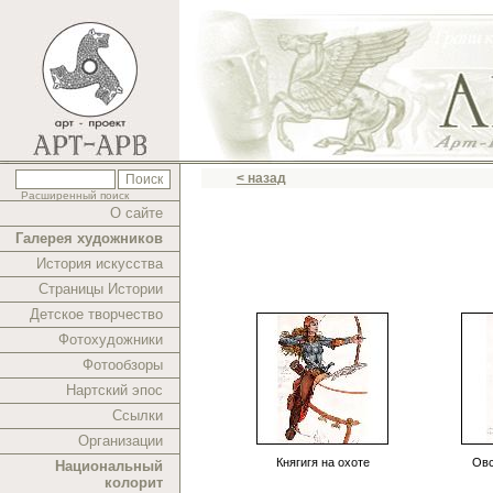
< назад
Расширенный поиск
О сайте
Галерея художников
История искусства
Страницы Истории
Детское творчество
Фотохудожники
Фотообзоры
Нартский эпос
Ссылки
Организации
Княгигя на охоте
Овс
Национальный
колорит