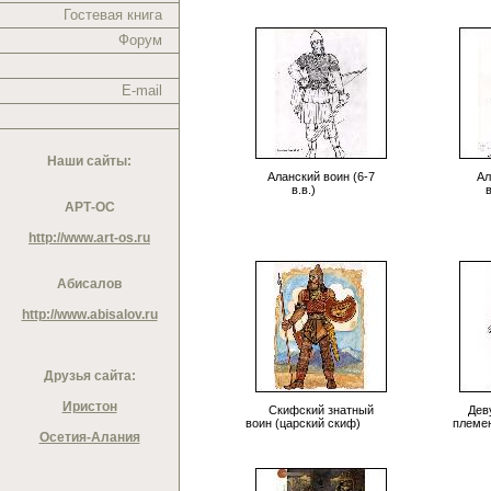
Гостевая книга
Форум
E-mail
Наши сайты:
Аланский воин (6-7
Ал
в.в.)
в
АРТ-ОС
http://www.art-os.ru
Абисалов
http://www.abisalov.ru
Друзья сайта:
Иристон
Скифский знатный
Дев
воин (царский скиф)
племен
Осетия-Алания