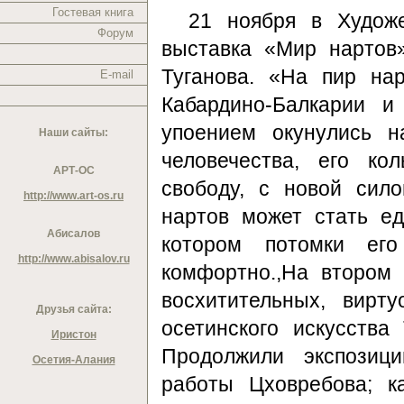
Гостевая книга
21 ноября в Художе
Форум
выставка «Мир нартов
Туганова. «На пир на
E-mail
Кабардино-Балкарии 
упоением окунулись н
Наши сайты:
человечества, его ко
АРТ-ОС
свободу, с новой сил
http://www.art-os.ru
нартов может стать е
Абисалов
котором потомки его
http://www.abisalov.ru
комфортно.,На втором
восхитительных, вирт
Друзья сайта:
осетинского искусства
Иристон
Продолжили экспозиц
Осетия-Алания
работы Цховребова; ка