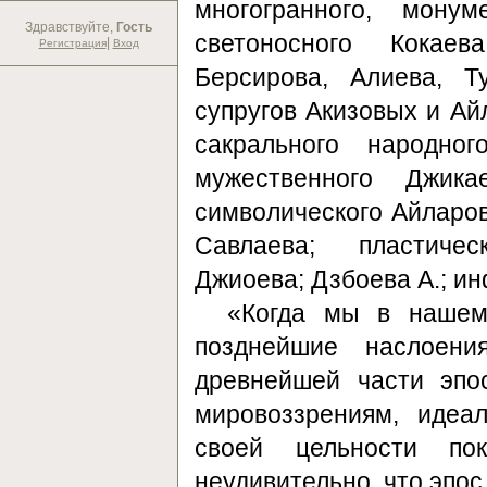
многогранного, монум
Здравствуйте,
Гость
светоносного Кокаев
|
Регистрация
Вход
Берсирова, Алиева, 
супругов Акизовых и Айл
сакрального народно
мужественного Джика
символического Айларов
Савлаева; пластичес
Джиоева; Дзбоева А.; и
«Когда мы в нашем
позднейшие наслоени
древнейшей части эпо
мировоззрениям, идеа
своей цельности по
неудивительно, что эпос