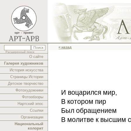
< назад
Расширенный поиск
О сайте
Галерея художников
История искусства
Страницы Истории
Детское творчество
Фотохудожники
И воцарился мир,
Фотообзоры
В котором пир
Нартский эпос
Был обращением
Ссылки
Организации
В молитве к высшим 
Национальный
колорит