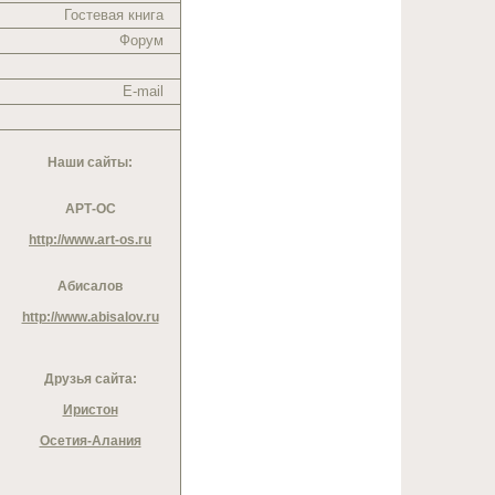
Гостевая книга
Форум
E-mail
Наши сайты:
АРТ-ОС
http://www.art-os.ru
Абисалов
http://www.abisalov.ru
Друзья сайта:
Иристон
Осетия-Алания