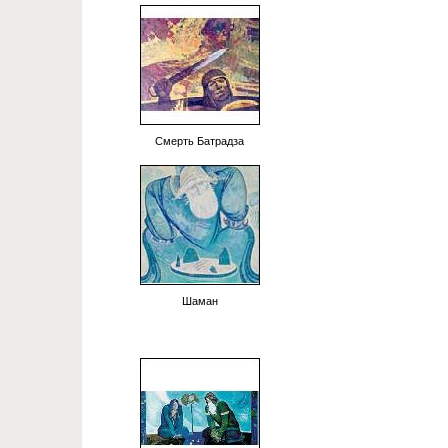
Смерть Батрадза
Шаман