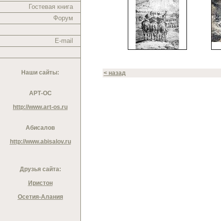
Гостевая книга
Форум
E-mail
Наши сайты:
< назад
АРТ-ОС
http://www.art-os.ru
Абисалов
http://www.abisalov.ru
Друзья сайта:
Иристон
Осетия-Алания