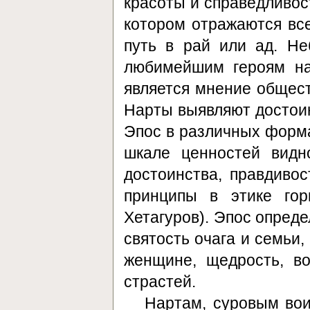
красоты и справедливост
котором отражаются все
путь в рай или ад. Н
любимейшим героям на
является мнение общес
Нарты выявляют достоин
Эпос в различных форма
шкале ценностей видн
достоинства, правдивос
принципы в этике го
Хетагуров). Эпос опреде
святость очага и семьи
женщине, щедрость, в
страстей.
Нартам, суровым вои