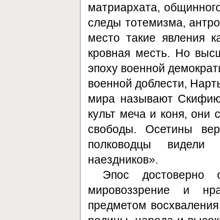
матриархата, общинного
следы тотемизма, антр
место такие явления к
кровная месть. Но высш
эпоху военной демократ
военной доблести, Нарт
мира называют Скифию 
культ меча и коня, они 
свободы. Осетины вер
полководцы видели 
наездников».
Эпос достоверно 
мировоззрение и нра
предметом восхваления 