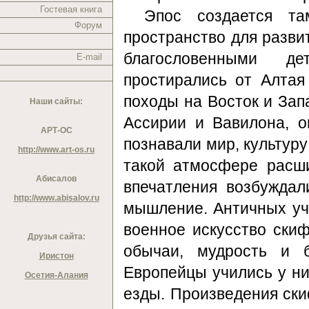
Гостевая книга
Эпос создается т
Форум
пространство для разви
благословенными д
E-mail
простирались от Алта
походы на Восток и Зап
Наши сайты:
Ассирии и Вавилона, 
АРТ-ОС
познавали мир, культуру
http://www.art-os.ru
такой атмосфере расш
Абисалов
впечатления возбуждал
http://www.abisalov.ru
мышление. Античных уч
военное искусство ски
Друзья сайта:
обычаи, мудрость и б
Иристон
Европейцы учились у ни
Осетия-Алания
езды. Произведения ски