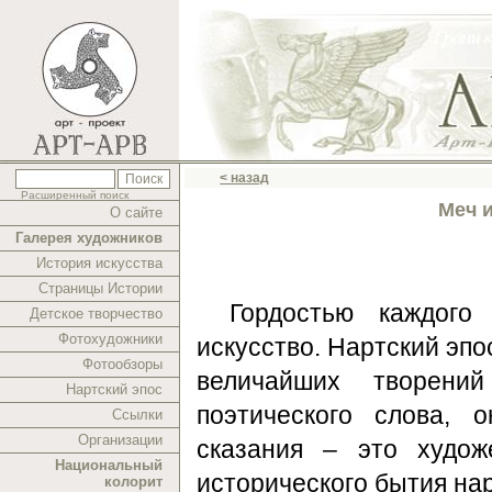
< назад
Расширенный поиск
Меч 
О сайте
Галерея художников
История искусства
Страницы Истории
Гордостью каждого
Детское творчество
Фотохудожники
искусство. Нартский эпо
Фотообзоры
величайших творений
Нартский эпос
поэтического слова, 
Ссылки
Организации
сказания – это худож
Национальный
исторического бытия на
колорит