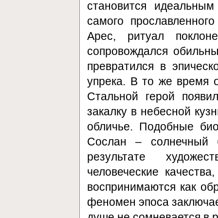
становится идеальным
самого прославленного
Арес, ритуал покло
сопровождался обильн
превратился в эпическ
упрека. В то же время 
Стальной герой появи
закалку в небесной кузн
обличье. Подобные би
Сослан – солнечный 
результате художе
человеческие качества
воспринимаются как обр
феномен эпоса заключает
душе не сомневается в р