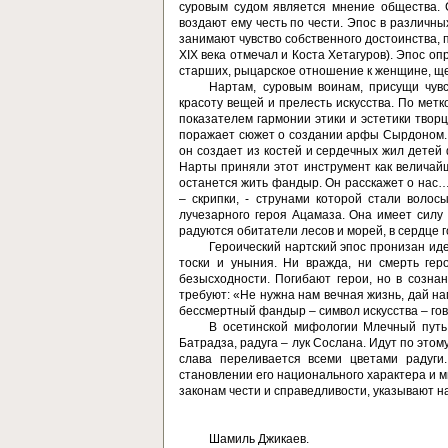
суровым судом является мнение общества.
воздают ему честь по чести. Эпос в различн
занимают чувство собственного достоинства, п
XIX века отмечал и Коста Хетагуров). Эпос оп
старших, рыцарское отношение к женщине, ще
Нартам, суровым воинам, присущи чув
красоту вещей и прелесть искусства. По мет
показателем гармонии этики и эстетики тво
поражает сюжет о создании арфы Сырдоном. Е
он создает из костей и сердечных жил детей
Нарты приняли этот инструмент как величайш
останется жить фандыр. Он расскажет о нас
– скрипки, - струнами которой стали воло
лучезарного героя Ацамаза. Она имеет силу 
радуются обитатели лесов и морей, в сердце
Героический нартский эпос пронизан иде
тоски и уныния. Ни вражда, ни смерть гер
безысходности. Погибают герои, но в созна
требуют: «Не нужна нам вечная жизнь, дай на
бессмертный фандыр – символ искусства – гов
В осетинской мифологии Млечный путь
Батрадза, радуга – лук Сослана. Идут по этом
слава переливается всеми цветами радуги
становлении его национального характера и м
законам чести и справедливости, указывают н
Шамиль Джикаев.