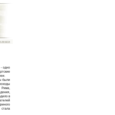
я печати
 - одно
ртские
пеи.
фы были
 походы
 Рима,
идения,
одило в
ателей
ериного
 стала