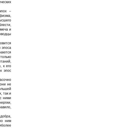
ических
эпох –
физма,
ысшего
блести,
 меча и
ководцы
овится
ы эпоса
чаются
только
таний,
, к его
к эпос
асочно
 они не
большей
, так и
с ними
ергии,
авило,
 добра,
по ним
аиболее