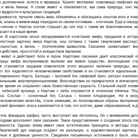
о долговечнее золота и мрамора. Хранят молчание сокровища скифских ку
 и меча Акинак. А слово живет и обновляется, как сама природа, оно яв
о мудрости и культурных традиций.
древности, прошли сквозь века, обновляясь и обогащаясь опытом эпох и пок
, аланы в живом виде передали их своим потомкам – осетинам. Еще в серед
 «песню о Нартах осетин слушает до сих пор с таким же благоговением, к
гасает и в наше время.
я. В нарстском эпосе обнаруживается сочетание мифа, предания и истори
лостную картину мира Нартов, она соткана с таким творческим мастерс
льностью, а жизнь – поэтическим вымыслом. Сказание захватывает вн
 действия, простотой и изяществом звучания.
живут и действуют боги и герои. Нартские сказания дают классический о
творцы мифа воспринимали молнию как живое существо, воплощение ст
я становится орудием повелителя этого мощного явления природы: мо
тот бог наделяется человеческими свойствами и он становится идеальным
лавленного Нарта. Батрадз – грозовой бог, скифский Арес, ритуал поклоне
бильными жертвоприношениями. Впоследствии он превратился в эпического
 же время он сохраняет свою божественную сущность. Стальной герой появ
в небесной кузнице, к Нартам с неба спускается в огненном обличье. По
са. Сослан – солнечный бог, Сатана – богиня плодородия. Но в резу
человеческие качества, стали земными, их полнокровные образы восприни
ский феномен эпоса заключается в том, что осетин, даже образованный, в 
.
ель фандыра (арфы), часто выступает как летописец. Он с вниманием дот
одами дополняет свое сказание. Такое представление о создании эпоса го
верности. Однако эпика имеет свои эстетические принципы и методы отр
Творческий дух народа создает не реальную, а художественную картину 
енные и духовные ценности. Сведения письменных источников о быте, обы