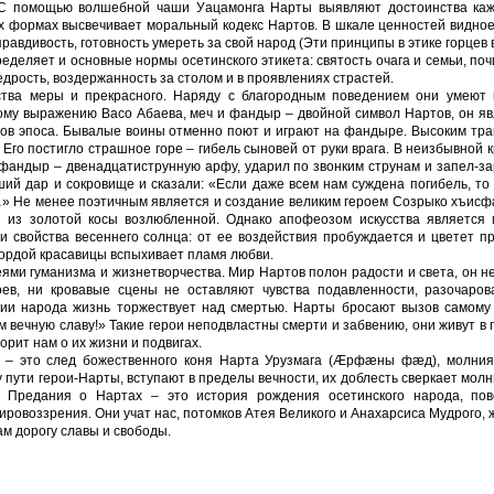
 С помощью волшебной чаши Уацамонга Нарты выявляют достоинства каж
ых формах высвечивает моральный кодекс Нартов. В шкале ценностей видно
равдивость, готовность умереть за свой народ (Эти принципы в этике горцев 
ределяет и основные нормы осетинского этикета: святость очага и семьи, по
дрость, воздержанность за столом и в проявлениях страстей.
ства меры и прекрасного. Наряду с благородным поведением они умеют 
кому выражению Васо Абаева, меч и фандыр – двойной символ Нартов, он я
рцов эпоса. Бывалые воины отменно поют и играют на фандыре. Высоким тр
го постигло страшное горе – гибель сыновей от руки врага. В неизбывной 
 фандыр – двенадцатиструнную арфу, ударил по звонким струнам и запел-з
ий дар и сокровище и сказали: «Если даже всем нам суждена погибель, то
…» Не менее поэтичным является и создание великим героем Созрыко хъис
сы из золотой косы возлюбленной. Однако апофеозом искусства является 
и свойства весеннего солнца: от ее воздействия пробуждается и цветет п
 гордой красавицы вспыхивает пламя любви.
ями гуманизма и жизнетворчества. Мир Нартов полон радости и света, он н
оев, ни кровавые сцены не оставляют чувства подавленности, разочаров
нии народа жизнь торжествует над смертью. Нарты бросают вызов самому 
м вечную славу!» Такие герои неподвластны смерти и забвению, они живут в 
орит нам о их жизни и подвигах.
 – это след божественного коня Нарта Урузмага (Æрфæны фæд), молния
у пути герои-Нарты, вступают в пределы вечности, их доблесть сверкает молн
. Предания о Нартах – это история рождения осетинского народа, пов
ировоззрения. Они учат нас, потомков Атея Великого и Анахарсиса Мудрого, 
ам дорогу славы и свободы.