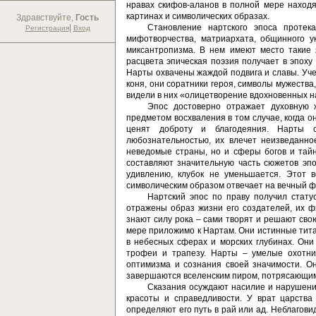
нравах скифов-аланов в полной мере находя
картинах и символических образах.
Здравствуйте,
Гость
|
Становление нартского эпоса проте
Регистрация
Вход
мифотворчества, матриархата, общинного 
миксантропизма. В нем имеют место такие 
расцвета эпическая поэзия получает в эпоху
Нарты охвачены жаждой подвига и славы. Уче
коня, они соратники героя, символы мужества
видели в них «олицетворение вдохновенных н
Эпос достоверно отражает духовную 
предметом восхваления в том случае, когда о
ценят доброту и благодеяния. Нарты с
любознательностью, их влечет неизведанно
неведомые страны, но и сферы богов и тай
составляют значительную часть сюжетов эпо
удивлению, клубок не уменьшается. Этот 
символическим образом отвечает на вечный 
Нартский эпос по праву получил стату
отражены образ жизни его создателей, их ф
знают силу рока – сами творят и решают сво
мере приложимо к Нартам. Они истинные титан
в небесных сферах и морских глубинах. Он
трофеи и трапезу. Нарты – умелые охотни
оптимизма и сознания своей значимости. О
завершаются вселенским пиром, потрясающим
Сказания осуждают насилие и нарушени
красоты и справедливости. У врат царства
определяют его путь в рай или ад. Неблаго