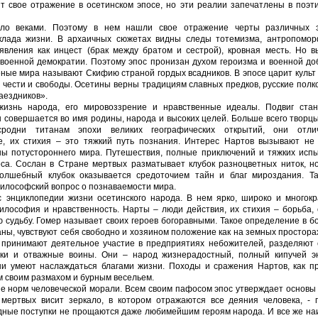
т свое отражение в осетинском эпосе, но эти реалии запечатлены в поэт
кало веками. Поэтому в нем нашли свое отражение черты различных 
уклада жизни. В архаичных сюжетах видны следы тотемизма, антропомор
явления как инцест (брак между братом и сестрой), кровная месть. Но в
 военной демократии. Поэтому эпос пронизан духом героизма и военной до
ные мира называют Скифию страной гордых всадников. В эпосе царит культ
, чести и свободы. Осетины верны традициям славных предков, русские пол
аездников».
жизнь народа, его мировоззрение и нравственные идеалы. Подвиг стан
н совершается во имя родины, народа и высоких целей. Больше всего творц
родни титанам эпохи великих географических открытий, они отли
е, их стихия – это тяжкий путь познания. Интерес Нартов вызывают не 
ны потустороннего мира. Путешествия, полные приключений и тяжких испы
са. Сослан в Стране мертвых разматывает клубок разноцветных ниток, но
волшебный клубок оказывается средоточием тайн и благ мироздания. Та
философский вопрос о познаваемости мира.
с энциклопедии жизни осетинского народа. В нем ярко, широко и многокр
илософия и нравственность. Нарты – люди действия, их стихия – борьба,
ю судьбу. Гомер называет своих героев богоравными. Такое определение в 
ы, чувствуют себя свободно и хозяином положение как на земных просторах
и принимают деятельное участие в предприятиях небожителей, разделяют 
ки и отважные воины. Они – народ жизнерадостный, полный кипучей эн
ни умеют наслаждаться благами жизни. Походы и сражения Нартов, как пр
 своим размахом и бурным весельем.
е норм человеческой морали. Всем своим пафосом эпос утверждает основы
 мертвых висит зеркало, в котором отражаются все деяния человека, - 
видные поступки не прощаются даже любимейшим героям народа. И все же н