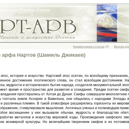
Комментарии к статье
(0)
Версия дл
и арфа Нартов (Шамиль Джикаев)
эпос, история и искусство. Нартский эпос осетин, по всеобщему признанию,
шинное достижение поэтического слова, он стал всеобщим достоянием. На
уха, мудрости и исторического бытия народа, создателя монументальной эпо
 имеет время и пространство для развития и созидания. Предки осетин ски
 владения простирались от Алтая до Дуная. Скифы совершали многолетние
ца топтала земли Ассирии и Вавилона, они общались с народами Эллады и
н и различных племен. В такой атмосфере расширялись горизонты их миров
оображение, стимулировали мышление. Античных ученых и полководцев прив
собое восхищение у них вызывали обычаи, мудрость и благородство обит
бработке металлов и искусству верховой езды. Произведения скифского зв
рии всемирной культуры. Но величайшим творением скифов и их потомков