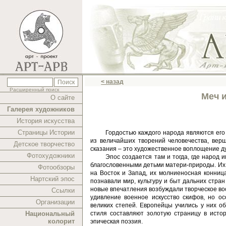
< назад
Расширенный поиск
Меч 
О сайте
Галерея художников
История искусства
Страницы Истории
Гордостью каждого народа являются его 
из величайших творений человечества, вер
Детское творчество
сказания – это художественное воплощение д
Фотохудожники
Эпос создается там и тогда, где народ
благословенными детьми матери-природы. Их
Фотообзоры
на Восток и Запад, их молниеносная конни
Нартский эпос
познавали мир, культуру и быт дальних стра
новые впечатления возбуждали творческое в
Ссылки
удивление военное искусство скифов, но о
Организации
великих степей. Европейцы учились у них о
Национальный
стиля составляют золотую страницу в исто
колорит
эпическая поэзия.