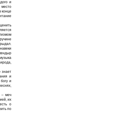
дого и
е место
в конце
читание
ценить
вляется
агизмом
кручине
арыдал.
 навеки
фæндыр
музыка
рирода,
е знает
ания и
богу и
песнях,
 – меч
ией, их
есть о
жить по