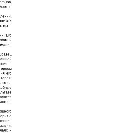
рганов,
ляется
олений.
ине XIX
ак мы –
и. Его
твом и
имание
бразец
рашной
лния –
 героем
ния его
 героя.
ился на
добные
льтате
маются
душе не
ошного
ворит о
ажения
жизни,
чаях и