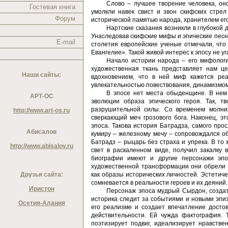
Слово – лучшее творение человека, он
Гостевая книга
умолкли навек свист и звон скифских стрел
Форум
исторической памятью народа, хранителем ег
Нартские сказания возникли в глубокой 
Унаследовав скифские мифы и эпические песни
E-mail
столетия европейские ученые отмечали, что
Евангелие». Такой живой интерес к эпосу не у
Начало истории народа – его мифологи
художественная ткань представляет нам це
Наши сайты:
вдохновением, что в ней миф кажется реа
увлекательностью повествования, динамизмом
В эпосе нет места обыденщине. В нем 
АРТ-ОС
эволюции образа эпического героя. Так, 
разрушительной силы. Со временем молни
http://www.art-os.ru
сверкающий меч грозового бога. Наконец, э
эпоса. Такова история Батрадза, самого прос
Абисалов
кумиру – железному мечу – сопровождался о
Батрадз – рыцарь без страха и упрека. В то
http://www.abisalov.ru
свет в раскаленном виде, получил закалку 
биографии имеют и другие персонажи эпо
художественной трансформации они обрели 
Друзья сайта:
как образы исторических личностей. Эстетиче
сомневается в реальности героев и их деяний
Иристон
Персонаж эпоса мудрый Сырдон, создат
историка следит за событиями и новыми эпиз
Осетия-Алания
его реализме и создает впечатление досто
действительности. Ей чужда фактография. 
поэтизирует подвиг, идеализирует нравств