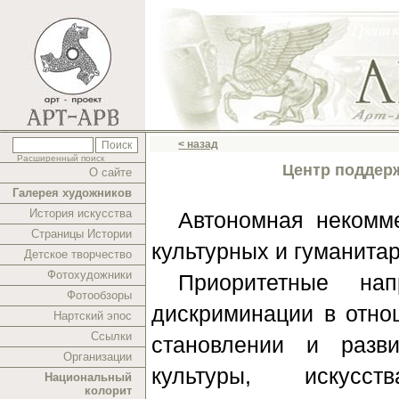
< назад
Расширенный поиск
Центр поддер
О сайте
Галерея художников
История искусства
Автономная некомм
Страницы Истории
культурных и гуманита
Детское творчество
Фотохудожники
Приоритетные нап
Фотообзоры
дискриминации в отно
Нартский эпос
Ссылки
становлении и разв
Организации
культуры, искусс
Национальный
колорит