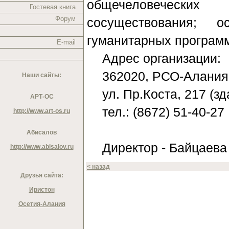
общечеловеческих
Гостевая книга
Форум
сосуществования; о
гуманитарных программ
E-mail
Адрес организации:
362020, РСО-Алания,
Наши сайты:
ул. Пр.Коста, 217 (
АРТ-ОС
тел.: (8672) 51-40-27
http://www.art-os.ru
Абисалов
Директор - Байцаев
http://www.abisalov.ru
< назад
Друзья сайта:
Иристон
Осетия-Алания