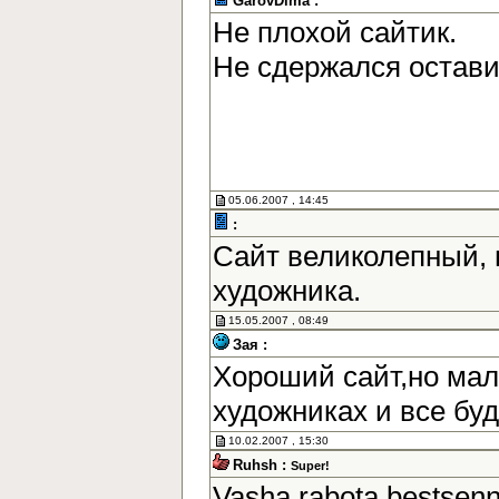
GarovDima :
Не плохой сайтик.
Не сдержался остав
05.06.2007 , 14:45
:
Сайт великолепный, 
художника.
15.05.2007 , 08:49
Зая :
Хороший сайт,но мал
художниках и все бу
10.02.2007 , 15:30
Ruhsh :
Super!
Vasha rabota bestsen