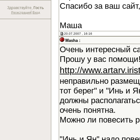
Спасибо за ваш сайт
Здравствуйте,
Гость
|
Регистрация
Вход
Маша
20.07.2007 , 16:16
Masha :
Очень интересный са
Прошу у вас помощи!
http://www.artarv.ir
неправильно размещ
тот берег" и "Инь и Я
должны располагаться
очень понятна.
Можно ли повесить 
"Инь и Ян" надо повер