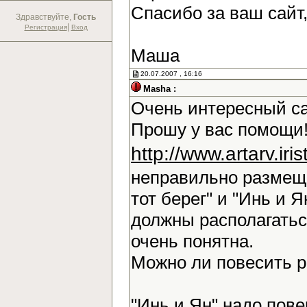
Спасибо за ваш сайт
Здравствуйте,
Гость
|
Регистрация
Вход
Маша
20.07.2007 , 16:16
Masha :
Очень интересный са
Прошу у вас помощи!
http://www.artarv.ir
неправильно размещ
тот берег" и "Инь и Я
должны располагаться
очень понятна.
Можно ли повесить 
"Инь и Ян" надо повер