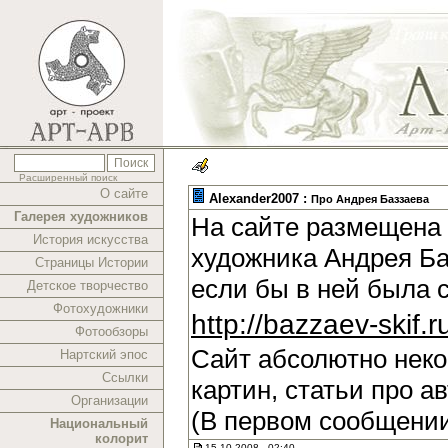
Расширенный поиск
О сайте
Alexander2007 :
Про Андрея Баззаева
Галерея художников
На сайте размещена 
История искусства
художника Андрея Ба
Страницы Истории
если бы в ней была 
Детское творчество
Фотохудожники
http://bazzaev-skif.r
Фотообзоры
Сайт абсолютно нек
Нартский эпос
Ссылки
картин, статьи про а
Организации
(В первом сообщении
Национальный
колорит
15.10.2008 , 02:40