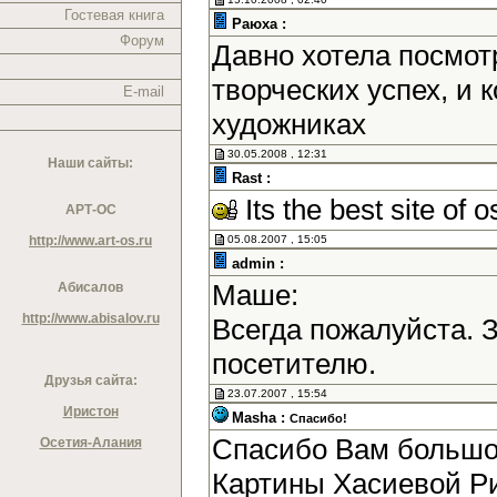
Гостевая книга
Раюха :
Форум
Давно хотела посмотр
творческих успех, и
E-mail
художниках
30.05.2008 , 12:31
Наши сайты:
Rast :
Its the best site of o
АРТ-ОС
http://www.art-os.ru
05.08.2007 , 15:05
admin :
Маше:
Абисалов
http://www.abisalov.ru
Всегда пожалуйста. 
посетителю.
Друзья сайта:
23.07.2007 , 15:54
Иристон
Masha :
Спасибо!
Спасибо Вам большое
Осетия-Алания
Картины Хасиевой Р