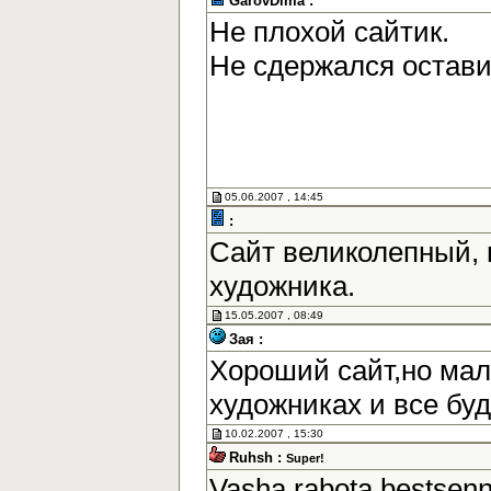
GarovDima :
Не плохой сайтик.
Не сдержался остав
05.06.2007 , 14:45
:
Сайт великолепный, 
художника.
15.05.2007 , 08:49
Зая :
Хороший сайт,но мал
художниках и все бу
10.02.2007 , 15:30
Ruhsh :
Super!
Vasha rabota bestsen