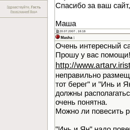
Спасибо за ваш сайт
Здравствуйте,
Гость
|
Регистрация
Вход
Маша
20.07.2007 , 16:16
Masha :
Очень интересный са
Прошу у вас помощи!
http://www.artarv.ir
неправильно размещ
тот берег" и "Инь и Я
должны располагаться
очень понятна.
Можно ли повесить 
"Инь и Ян" надо повер