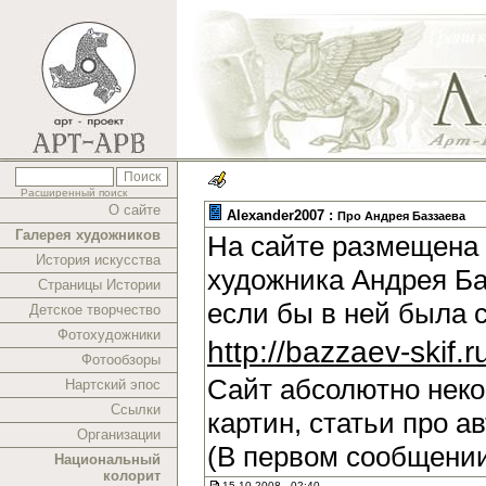
Расширенный поиск
О сайте
Alexander2007 :
Про Андрея Баззаева
Галерея художников
На сайте размещена 
История искусства
художника Андрея Ба
Страницы Истории
если бы в ней была 
Детское творчество
Фотохудожники
http://bazzaev-skif.r
Фотообзоры
Сайт абсолютно нек
Нартский эпос
Ссылки
картин, статьи про а
Организации
(В первом сообщении
Национальный
колорит
15.10.2008 , 02:40