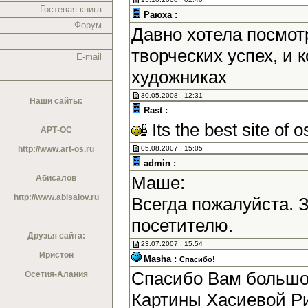
Гостевая книга
Раюха :
Форум
Давно хотела посмотр
творческих успех, и
E-mail
художниках
30.05.2008 , 12:31
Наши сайты:
Rast :
Its the best site of o
АРТ-ОС
http://www.art-os.ru
05.08.2007 , 15:05
admin :
Маше:
Абисалов
http://www.abisalov.ru
Всегда пожалуйста. 
посетителю.
Друзья сайта:
23.07.2007 , 15:54
Иристон
Masha :
Спасибо!
Спасибо Вам большое
Осетия-Алания
Картины Хасиевой Р