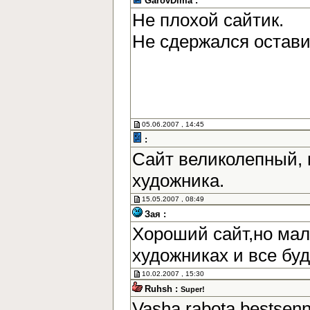
GarovDima :
Не плохой сайтик.
Не сдержался остав
05.06.2007 , 14:45
:
Сайт великолепный, 
художника.
15.05.2007 , 08:49
Зая :
Хороший сайт,но мал
художниках и все бу
10.02.2007 , 15:30
Ruhsh :
Super!
Vasha rabota bestsen