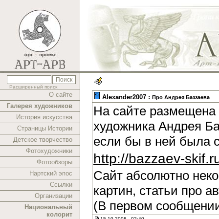
Расширенный поиск
О сайте
Alexander2007 :
Про Андрея Баззаева
Галерея художников
На сайте размещена 
История искусства
художника Андрея Ба
Страницы Истории
если бы в ней была 
Детское творчество
Фотохудожники
http://bazzaev-skif.r
Фотообзоры
Сайт абсолютно нек
Нартский эпос
Ссылки
картин, статьи про а
Организации
(В первом сообщении
Национальный
колорит
15.10.2008 , 02:40