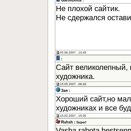
GarovDima :
Не плохой сайтик.
Не сдержался остав
05.06.2007 , 14:45
:
Сайт великолепный, 
художника.
15.05.2007 , 08:49
Зая :
Хороший сайт,но мал
художниках и все бу
10.02.2007 , 15:30
Ruhsh :
Super!
Vasha rabota bestsen