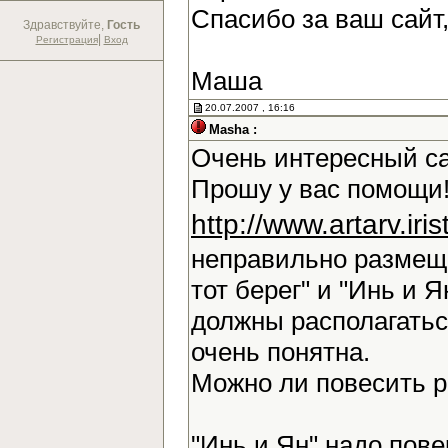
Спасибо за ваш сайт
Здравствуйте,
Гость
|
Регистрация
Вход
Маша
20.07.2007 , 16:16
Masha :
Очень интересный са
Прошу у вас помощи!
http://www.artarv.ir
неправильно размещ
тот берег" и "Инь и Я
должны располагаться
очень понятна.
Можно ли повесить 
"Инь и Ян" надо повер