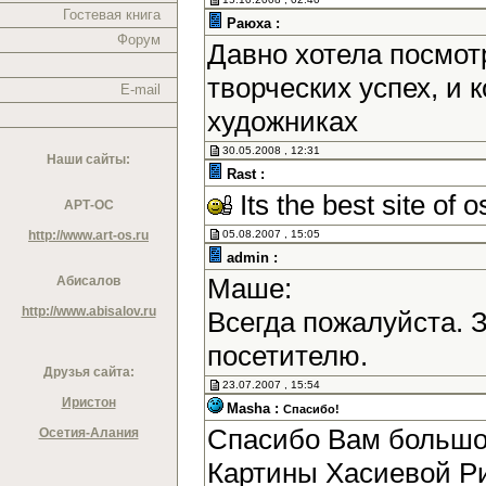
Гостевая книга
Раюха :
Форум
Давно хотела посмотр
творческих успех, и
E-mail
художниках
30.05.2008 , 12:31
Наши сайты:
Rast :
Its the best site of o
АРТ-ОС
http://www.art-os.ru
05.08.2007 , 15:05
admin :
Маше:
Абисалов
http://www.abisalov.ru
Всегда пожалуйста. 
посетителю.
Друзья сайта:
23.07.2007 , 15:54
Иристон
Masha :
Спасибо!
Спасибо Вам большое
Осетия-Алания
Картины Хасиевой Р