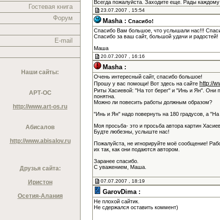
Всегда пожалуйста. Заходите еще. Рады каждому
Гостевая книга
23.07.2007 , 15:54
Форум
Masha :
Спасибо!
Спасибо Вам большое, что услышали нас!!! Спас
Спасибо за ваш сайт, большой удачи и радостей!
E-mail
Маша
20.07.2007 , 16:16
Masha :
Наши сайты:
Очень интересный сайт, спасибо большое!
http://
Прошу у вас помощи! Вот здесь на сайте
Риты Хасиевой: "На тот берег" и "Инь и Ян". Они 
АРТ-ОС
понятна.
Можно ли повесить работы должным образом?
http://www.art-os.ru
"Инь и Ян" надо повернуть на 180 градусов, а "Н
Моя просьба- это и просьба автора картин Хасие
Абисалов
Будте любезны, услыште нас!
http://www.abisalov.ru
Пожалуйста, не игнорируйте моё сообщение! Раб
их так, как они подаются автором.
Заранее спасибо.
С уважением, Маша.
Друзья сайта:
07.07.2007 , 18:19
Иристон
GarovDima :
Осетия-Алания
Не плохой сайтик.
Не сдержался оставить коммент)