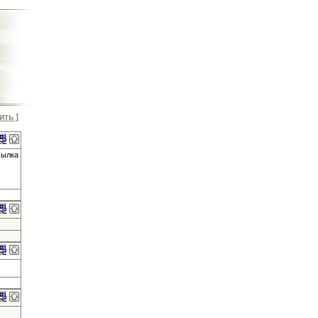
ить ]
сылка