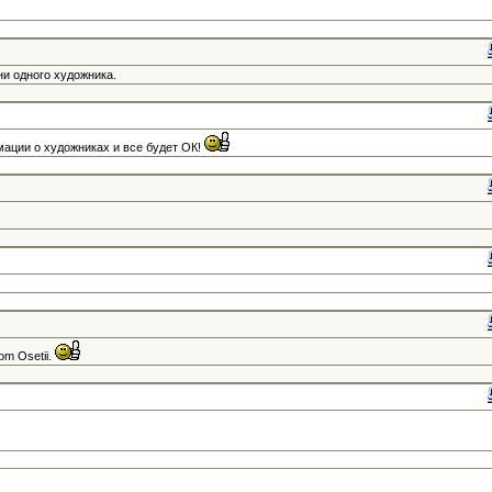
и одного художника.
ации о художниках и все будет ОК!
vom Osetii.