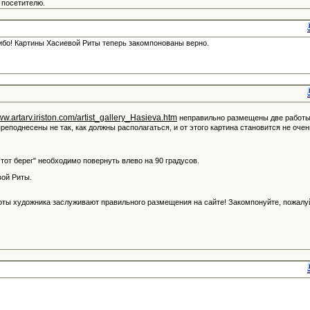
 посетителю.
ибо! Картины Хасиевой Риты теперь закомпонованы верно.
www.artarv.iriston.com/artist_gallery_Hasieva.htm
неправильно размещены две работ
преподнесены не так, как должны располагаться, и от этого картина становится не очен
а тот берег" необходимо повернуть влево на 90 градусов.
вой Риты.
оты художника заслуживают правильного размещения на сайте! Закомпонуйте, пожалу