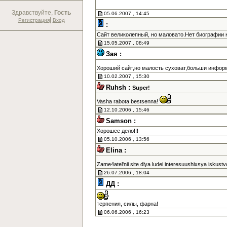
Здравствуйте,
Гость
05.06.2007 , 14:45
|
Регистрация
Вход
:
Сайт великолепный, но маловато.Нет биографии н
15.05.2007 , 08:49
Зая :
Хороший сайт,но малость суховат,больши информ
10.02.2007 , 15:30
Ruhsh :
Super!
Vasha rabota bestsenna!
12.10.2006 , 15:46
Samson :
Хорошее дело!!!
05.10.2006 , 13:56
Elina :
Zame4atel'nii site dlya ludei interesuushixsya iskust
26.07.2006 , 18:04
ДД :
терпения, силы, фарна!
06.06.2006 , 16:23