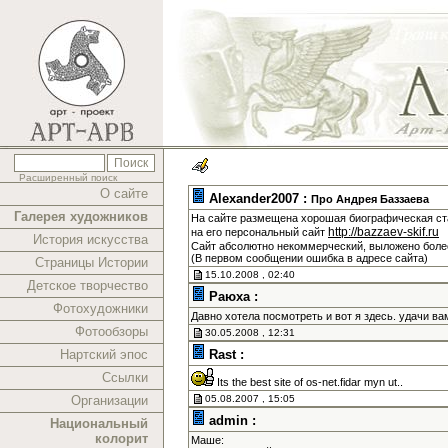
Расширенный поиск
О сайте
Alexander2007 :
Про Андрея Баззаева
Галерея художников
На сайте размещена хорошая биографическая ста
http://bazzaev-skif.ru
на его персональный сайт
История искусства
Сайт абсолютно некоммерческий, выложено более
(В первом сообщении ошибка в адресе сайта)
Страницы Истории
15.10.2008 , 02:40
Детское творчество
Раюха :
Фотохудожники
Давно хотела посмотреть и вот я здесь. удачи в
Фотообзоры
30.05.2008 , 12:31
Нартский эпос
Rast :
Ссылки
Its the best site of os-net.fidar myn ut..
Организации
05.08.2007 , 15:05
admin :
Национальный
колорит
Маше: