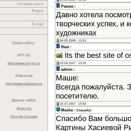
Гостевая книга
Раюха :
Форум
Давно хотела посмотр
творческих успех, и
E-mail
художниках
30.05.2008 , 12:31
Наши сайты:
Rast :
Its the best site of o
АРТ-ОС
http://www.art-os.ru
05.08.2007 , 15:05
admin :
Маше:
Абисалов
http://www.abisalov.ru
Всегда пожалуйста. 
посетителю.
Друзья сайта:
23.07.2007 , 15:54
Иристон
Masha :
Спасибо!
Спасибо Вам большое
Осетия-Алания
Картины Хасиевой Р