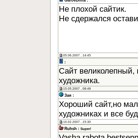
GarovDima :
Не плохой сайтик.
Не сдержался остав
05.06.2007 , 14:45
:
Сайт великолепный, 
художника.
15.05.2007 , 08:49
Зая :
Хороший сайт,но мал
художниках и все бу
10.02.2007 , 15:30
Ruhsh :
Super!
Vasha rabota bestsen