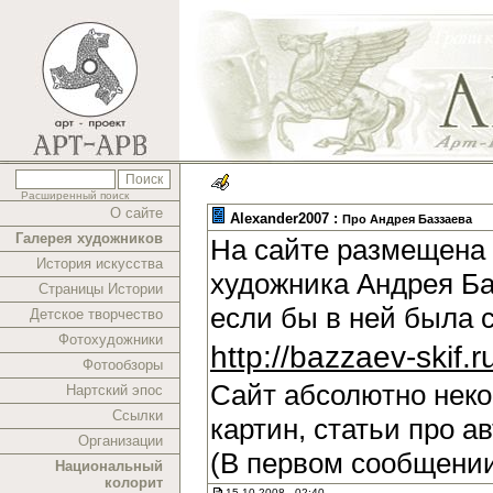
Расширенный поиск
О сайте
Alexander2007 :
Про Андрея Баззаева
Галерея художников
На сайте размещена 
История искусства
художника Андрея Ба
Страницы Истории
если бы в ней была 
Детское творчество
Фотохудожники
http://bazzaev-skif.r
Фотообзоры
Сайт абсолютно нек
Нартский эпос
Ссылки
картин, статьи про а
Организации
(В первом сообщении
Национальный
колорит
15.10.2008 , 02:40