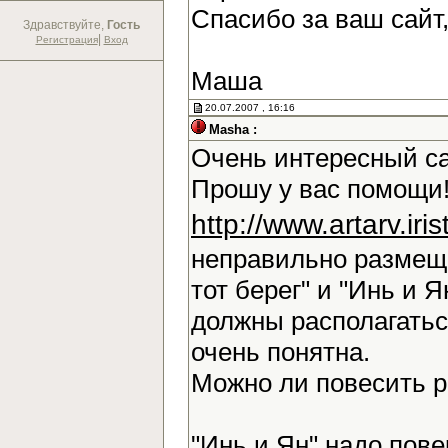
Спасибо за ваш сайт
Здравствуйте,
Гость
|
Регистрация
Вход
Маша
20.07.2007 , 16:16
Masha :
Очень интересный са
Прошу у вас помощи!
http://www.artarv.ir
неправильно размещ
тот берег" и "Инь и Я
должны располагаться
очень понятна.
Можно ли повесить 
"Инь и Ян" надо повер