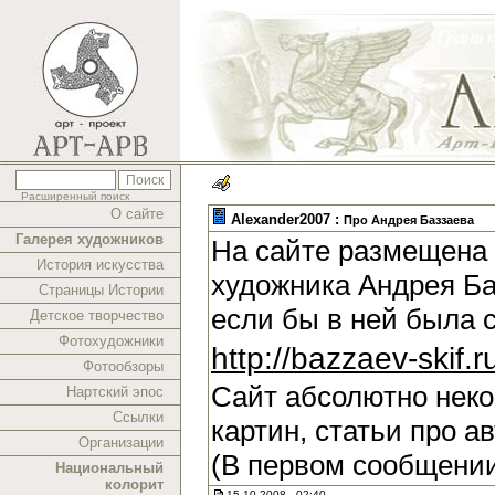
Расширенный поиск
О сайте
Alexander2007 :
Про Андрея Баззаева
Галерея художников
На сайте размещена 
История искусства
художника Андрея Ба
Страницы Истории
если бы в ней была 
Детское творчество
Фотохудожники
http://bazzaev-skif.r
Фотообзоры
Сайт абсолютно нек
Нартский эпос
Ссылки
картин, статьи про а
Организации
(В первом сообщении
Национальный
колорит
15.10.2008 , 02:40