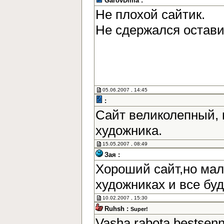
GarovDima :
Не плохой сайтик.
Не сдержался остав
05.06.2007 , 14:45
:
Сайт великолепный, 
художника.
15.05.2007 , 08:49
Зая :
Хороший сайт,но мал
художниках и все бу
10.02.2007 , 15:30
Ruhsh :
Super!
Vasha rabota bestsen