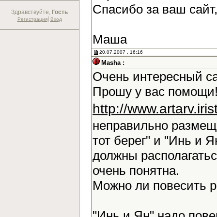
Спасибо за ваш сайт
Здравствуйте,
Гость
|
Регистрация
Вход
Маша
20.07.2007 , 16:16
Masha :
Очень интересный са
Прошу у вас помощи!
http://www.artarv.ir
неправильно размещ
тот берег" и "Инь и Я
должны располагаться
очень понятна.
Можно ли повесить 
"Инь и Ян" надо повер