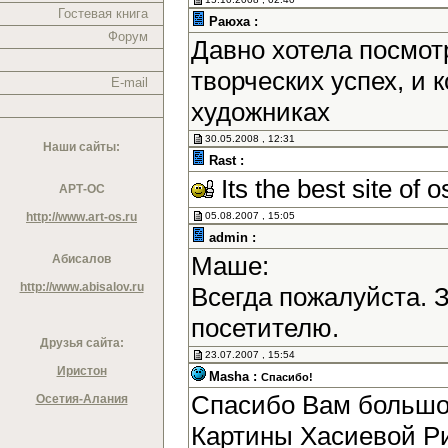
Гостевая книга
Раюха :
Форум
Давно хотела посмотр
творческих успех, и
E-mail
художниках
30.05.2008 , 12:31
Наши сайты:
Rast :
Its the best site of o
АРТ-ОС
http://www.art-os.ru
05.08.2007 , 15:05
admin :
Маше:
Абисалов
http://www.abisalov.ru
Всегда пожалуйста. 
посетителю.
Друзья сайта:
23.07.2007 , 15:54
Иристон
Masha :
Спасибо!
Спасибо Вам большое
Осетия-Алания
Картины Хасиевой Р