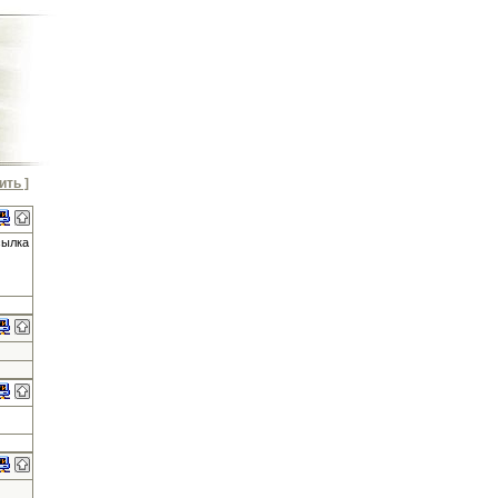
ить ]
сылка