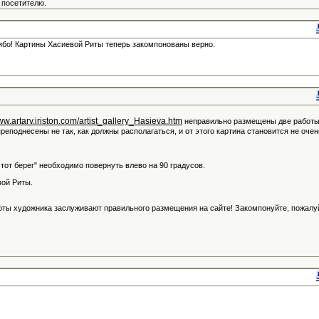
 посетителю.
ибо! Картины Хасиевой Риты теперь закомпонованы верно.
www.artarv.iriston.com/artist_gallery_Hasieva.htm
неправильно размещены две работ
преподнесены не так, как должны располагаться, и от этого картина становится не очен
а тот берег" необходимо повернуть влево на 90 градусов.
вой Риты.
оты художника заслуживают правильного размещения на сайте! Закомпонуйте, пожалу