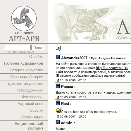
Расширенный поиск
О сайте
Alexander2007 :
Про Андрея Баззаева
Галерея художников
На сайте размещена хорошая биографическая ста
http://bazzaev-skif.ru
на его персональный сайт
История искусства
Сайт абсолютно некоммерческий, выложено более
(В первом сообщении ошибка в адресе сайта)
Страницы Истории
15.10.2008 , 02:40
Детское творчество
Раюха :
Фотохудожники
Давно хотела посмотреть и вот я здесь. удачи в
Фотообзоры
30.05.2008 , 12:31
Нартский эпос
Rast :
Ссылки
Its the best site of os-net.fidar myn ut..
Организации
05.08.2007 , 15:05
admin :
Национальный
колорит
Маше: