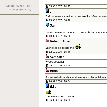
Здравствуйте,
Гость
05.06.2007 , 14:45
|
Регистрация
Вход
:
Сайт великолепный, но маловато.Нет биографии н
15.05.2007 , 08:49
Зая :
Хороший сайт,но малость суховат,больши информ
10.02.2007 , 15:30
Ruhsh :
Super!
Vasha rabota bestsenna!
12.10.2006 , 15:46
Samson :
Хорошее дело!!!
05.10.2006 , 13:56
Elina :
Zame4atel'nii site dlya ludei interesuushixsya iskust
26.07.2006 , 18:04
ДД :
терпения, силы, фарна!
06.06.2006 , 16:23