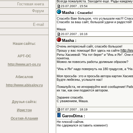
Всегда пожалуйста. Заходите еще. Рады каждому
Гостевая книга
23.07.2007 , 15:54
Форум
Masha :
Спасибо!
Спасибо Вам большое, что услышали нас!!! Спас
Спасибо за ваш сайт, большой удачи и радостей!
E-mail
Маша
20.07.2007 , 16:16
Masha :
Наши сайты:
Очень интересный сайт, спасибо большое!
http://
Прошу у вас помощи! Вот здесь на сайте
Риты Хасиевой: "На тот берег" и "Инь и Ян". Они 
АРТ-ОС
понятна.
Можно ли повесить работы должным образом?
http://www.art-os.ru
"Инь и Ян" надо повернуть на 180 градусов, а "Н
Моя просьба- это и просьба автора картин Хасие
Абисалов
Будте любезны, услыште нас!
http://www.abisalov.ru
Пожалуйста, не игнорируйте моё сообщение! Раб
их так, как они подаются автором.
Заранее спасибо.
С уважением, Маша.
Друзья сайта:
07.07.2007 , 18:19
Иристон
GarovDima :
Осетия-Алания
Не плохой сайтик.
Не сдержался оставить коммент)