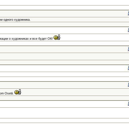
и одного художника.
ации о художниках и все будет ОК!
vom Osetii.