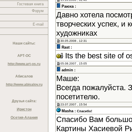
Гостевая книга
Раюха :
Форум
Давно хотела посмотр
творческих успех, и
E-mail
художниках
30.05.2008 , 12:31
Наши сайты:
Rast :
Its the best site of o
АРТ-ОС
http://www.art-os.ru
05.08.2007 , 15:05
admin :
Маше:
Абисалов
http://www.abisalov.ru
Всегда пожалуйста. 
посетителю.
Друзья сайта:
23.07.2007 , 15:54
Иристон
Masha :
Спасибо!
Спасибо Вам большое
Осетия-Алания
Картины Хасиевой Р