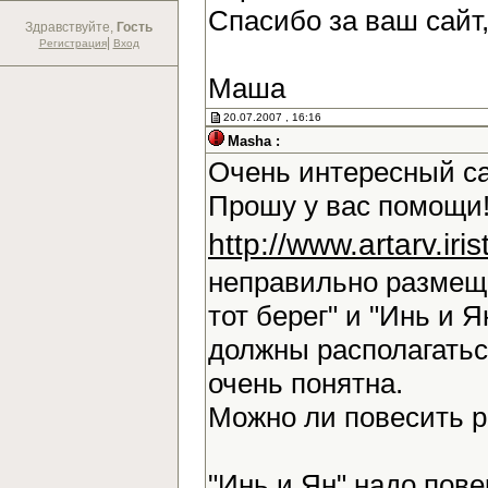
Спасибо за ваш сайт
Здравствуйте,
Гость
|
Регистрация
Вход
Маша
20.07.2007 , 16:16
Masha :
Очень интересный са
Прошу у вас помощи!
http://www.artarv.ir
неправильно размещ
тот берег" и "Инь и Я
должны располагаться
очень понятна.
Можно ли повесить 
"Инь и Ян" надо повер