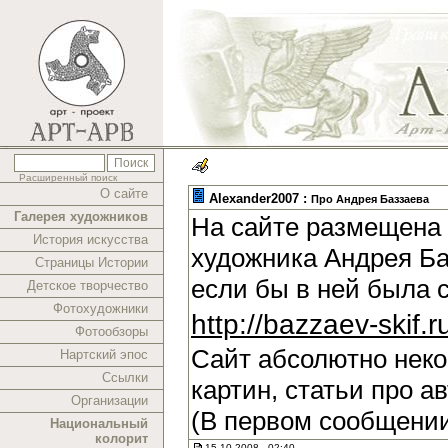
Расширенный поиск
О сайте
Alexander2007 :
Про Андрея Баззаева
Галерея художников
На сайте размещена 
История искусства
художника Андрея Ба
Страницы Истории
если бы в ней была 
Детское творчество
Фотохудожники
http://bazzaev-skif.r
Фотообзоры
Сайт абсолютно нек
Нартский эпос
Ссылки
картин, статьи про а
Организации
(В первом сообщении
Национальный
колорит
15.10.2008 , 02:40