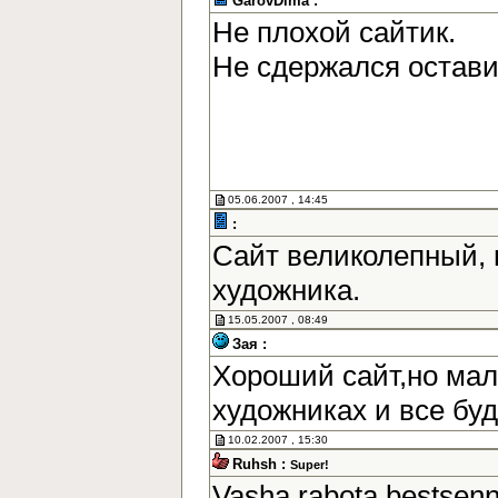
GarovDima :
Не плохой сайтик.
Не сдержался остав
05.06.2007 , 14:45
:
Сайт великолепный, 
художника.
15.05.2007 , 08:49
Зая :
Хороший сайт,но мал
художниках и все бу
10.02.2007 , 15:30
Ruhsh :
Super!
Vasha rabota bestsen