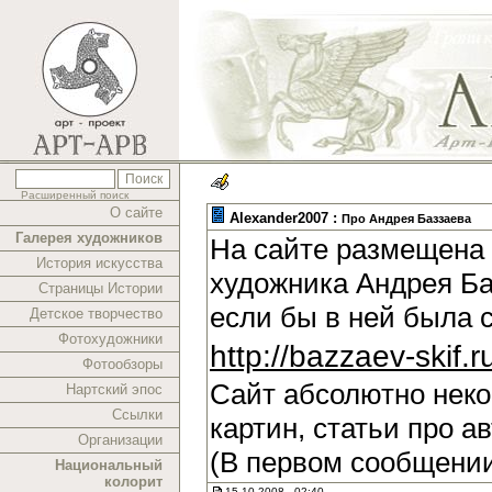
Расширенный поиск
О сайте
Alexander2007 :
Про Андрея Баззаева
Галерея художников
На сайте размещена 
История искусства
художника Андрея Ба
Страницы Истории
если бы в ней была 
Детское творчество
Фотохудожники
http://bazzaev-skif.r
Фотообзоры
Сайт абсолютно нек
Нартский эпос
Ссылки
картин, статьи про а
Организации
(В первом сообщении
Национальный
колорит
15.10.2008 , 02:40