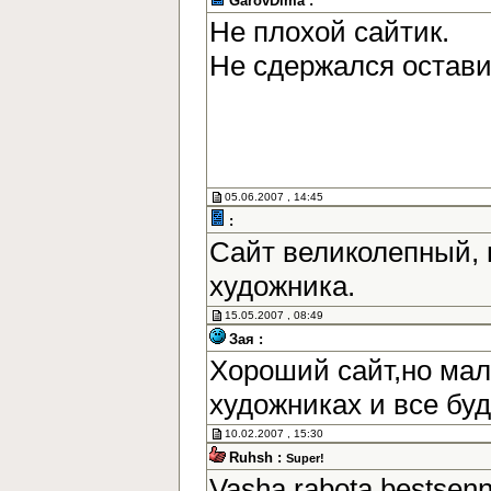
GarovDima :
Не плохой сайтик.
Не сдержался остав
05.06.2007 , 14:45
:
Сайт великолепный, 
художника.
15.05.2007 , 08:49
Зая :
Хороший сайт,но мал
художниках и все бу
10.02.2007 , 15:30
Ruhsh :
Super!
Vasha rabota bestsen