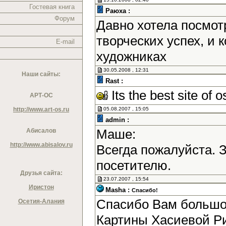
Гостевая книга
Раюха :
Форум
Давно хотела посмотр
творческих успех, и
E-mail
художниках
30.05.2008 , 12:31
Наши сайты:
Rast :
Its the best site of o
АРТ-ОС
http://www.art-os.ru
05.08.2007 , 15:05
admin :
Маше:
Абисалов
http://www.abisalov.ru
Всегда пожалуйста. 
посетителю.
Друзья сайта:
23.07.2007 , 15:54
Иристон
Masha :
Спасибо!
Спасибо Вам большое
Осетия-Алания
Картины Хасиевой Р