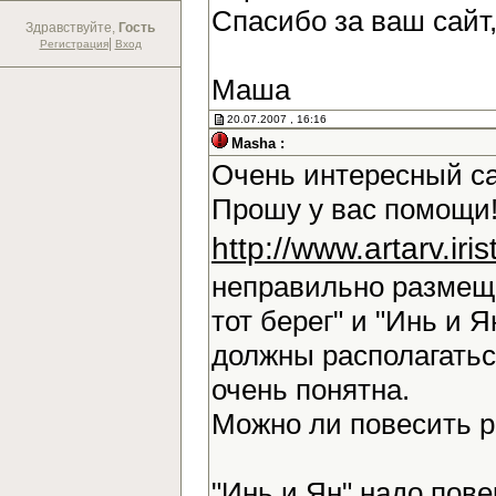
Спасибо за ваш сайт
Здравствуйте,
Гость
|
Регистрация
Вход
Маша
20.07.2007 , 16:16
Masha :
Очень интересный са
Прошу у вас помощи!
http://www.artarv.ir
неправильно размещ
тот берег" и "Инь и Я
должны располагаться
очень понятна.
Можно ли повесить 
"Инь и Ян" надо повер