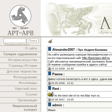
Расширенный поиск
О сайте
Alexander2007 :
Про Андрея Баззаева
Галерея художников
На сайте размещена хорошая биографическая ста
http://bazzaev-skif.ru
на его персональный сайт
История искусства
Сайт абсолютно некоммерческий, выложено более
(В первом сообщении ошибка в адресе сайта)
Страницы Истории
15.10.2008 , 02:40
Детское творчество
Раюха :
Фотохудожники
Давно хотела посмотреть и вот я здесь. удачи в
Фотообзоры
30.05.2008 , 12:31
Нартский эпос
Rast :
Ссылки
Its the best site of os-net.fidar myn ut..
Организации
05.08.2007 , 15:05
admin :
Национальный
колорит
Маше: