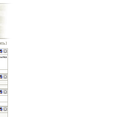
ить ]
сылка