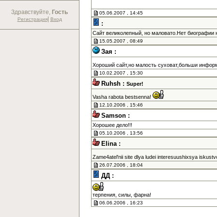
Здравствуйте,
Гость
05.06.2007 , 14:45
|
Регистрация
Вход
:
Сайт великолепный, но маловато.Нет биографии н
15.05.2007 , 08:49
Зая :
Хороший сайт,но малость суховат,больши информ
10.02.2007 , 15:30
Ruhsh :
Super!
Vasha rabota bestsenna!
12.10.2006 , 15:46
Samson :
Хорошее дело!!!
05.10.2006 , 13:56
Elina :
Zame4atel'nii site dlya ludei interesuushixsya iskust
26.07.2006 , 18:04
ДД :
терпения, силы, фарна!
06.06.2006 , 16:23