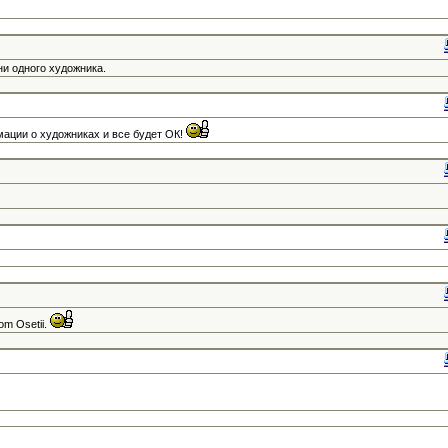
и одного художника.
ации о художниках и все будет ОК!
vom Osetii.