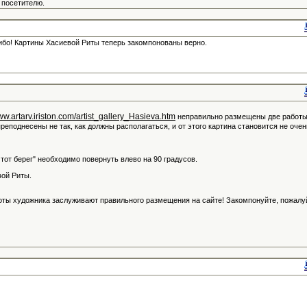
 посетителю.
ибо! Картины Хасиевой Риты теперь закомпонованы верно.
www.artarv.iriston.com/artist_gallery_Hasieva.htm
неправильно размещены две работ
преподнесены не так, как должны располагаться, и от этого картина становится не очен
а тот берег" необходимо повернуть влево на 90 градусов.
вой Риты.
оты художника заслуживают правильного размещения на сайте! Закомпонуйте, пожалу