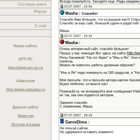
Всегда пожалуйста. Заходите еще. Рады каждому
Гостевая книга
23.07.2007 , 15:54
Форум
Masha :
Спасибо!
Спасибо Вам большое, что услышали нас!!! Спас
Спасибо за ваш сайт, большой удачи и радостей!
E-mail
Маша
20.07.2007 , 16:16
Masha :
Наши сайты:
Очень интересный сайт, спасибо большое!
http://
Прошу у вас помощи! Вот здесь на сайте
Риты Хасиевой: "На тот берег" и "Инь и Ян". Они 
АРТ-ОС
понятна.
Можно ли повесить работы должным образом?
http://www.art-os.ru
"Инь и Ян" надо повернуть на 180 градусов, а "Н
Моя просьба- это и просьба автора картин Хасие
Абисалов
Будте любезны, услыште нас!
http://www.abisalov.ru
Пожалуйста, не игнорируйте моё сообщение! Раб
их так, как они подаются автором.
Заранее спасибо.
С уважением, Маша.
Друзья сайта:
07.07.2007 , 18:19
Иристон
GarovDima :
Осетия-Алания
Не плохой сайтик.
Не сдержался оставить коммент)