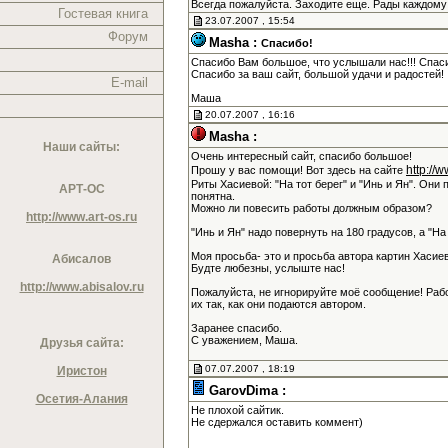
Всегда пожалуйста. Заходите еще. Рады каждому
Гостевая книга
23.07.2007 , 15:54
Форум
Masha :
Спасибо!
Спасибо Вам большое, что услышали нас!!! Спас
Спасибо за ваш сайт, большой удачи и радостей!
E-mail
Маша
20.07.2007 , 16:16
Masha :
Наши сайты:
Очень интересный сайт, спасибо большое!
http://
Прошу у вас помощи! Вот здесь на сайте
Риты Хасиевой: "На тот берег" и "Инь и Ян". Они 
АРТ-ОС
понятна.
Можно ли повесить работы должным образом?
http://www.art-os.ru
"Инь и Ян" надо повернуть на 180 градусов, а "Н
Моя просьба- это и просьба автора картин Хасие
Абисалов
Будте любезны, услыште нас!
http://www.abisalov.ru
Пожалуйста, не игнорируйте моё сообщение! Раб
их так, как они подаются автором.
Заранее спасибо.
С уважением, Маша.
Друзья сайта:
07.07.2007 , 18:19
Иристон
GarovDima :
Осетия-Алания
Не плохой сайтик.
Не сдержался оставить коммент)