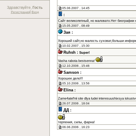
Здравствуйте,
Гость
05.06.2007 , 14:45
|
Регистрация
Вход
:
Сайт великолепный, но маловато.Нет биографии н
15.05.2007 , 08:49
Зая :
Хороший сайт,но малость суховат,больши информ
10.02.2007 , 15:30
Ruhsh :
Super!
Vasha rabota bestsenna!
12.10.2006 , 15:46
Samson :
Хорошее дело!!!
05.10.2006 , 13:56
Elina :
Zame4atel'nii site dlya ludei interesuushixsya iskust
26.07.2006 , 18:04
ДД :
терпения, силы, фарна!
06.06.2006 , 16:23