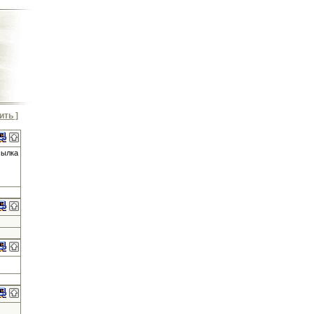
ить ]
сылка