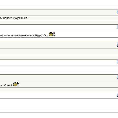
и одного художника.
ации о художниках и все будет ОК!
vom Osetii.