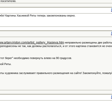
 посетителю.
ибо! Картины Хасиевой Риты теперь закомпонованы верно.
www.artarv.iriston.com/artist_gallery_Hasieva.htm
неправильно размещены две работ
преподнесены не так, как должны располагаться, и от этого картина становится не очен
а тот берег" необходимо повернуть влево на 90 градусов.
вой Риты.
оты художника заслуживают правильного размещения на сайте! Закомпонуйте, пожалу