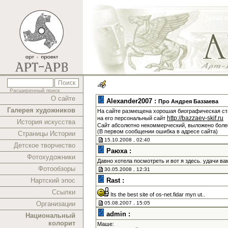
Расширенный поиск
О сайте
Alexander2007 :
Про Андрея Баззаева
Галерея художников
На сайте размещена хорошая биографическая ста
http://bazzaev-skif.ru
на его персональный сайт
История искусства
Сайт абсолютно некоммерческий, выложено более
(В первом сообщении ошибка в адресе сайта)
Страницы Истории
15.10.2008 , 02:40
Детское творчество
Раюха :
Фотохудожники
Давно хотела посмотреть и вот я здесь. удачи в
Фотообзоры
30.05.2008 , 12:31
Нартский эпос
Rast :
Ссылки
Its the best site of os-net.fidar myn ut..
Организации
05.08.2007 , 15:05
admin :
Национальный
колорит
Маше: