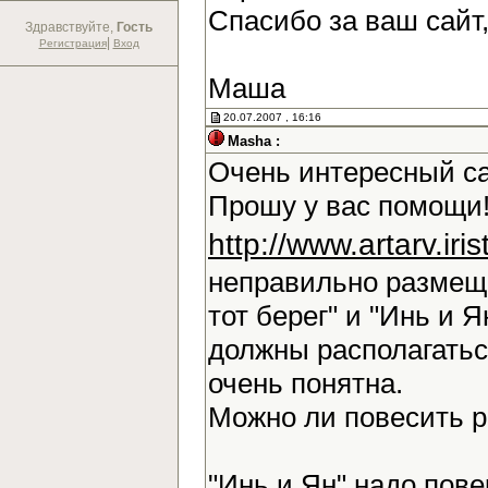
Спасибо за ваш сайт
Здравствуйте,
Гость
|
Регистрация
Вход
Маша
20.07.2007 , 16:16
Masha :
Очень интересный са
Прошу у вас помощи!
http://www.artarv.ir
неправильно размещ
тот берег" и "Инь и Я
должны располагаться
очень понятна.
Можно ли повесить 
"Инь и Ян" надо повер