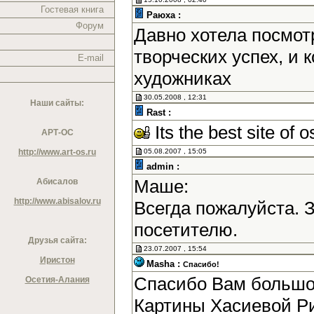
Гостевая книга
Раюха :
Форум
Давно хотела посмотр
творческих успех, и
E-mail
художниках
30.05.2008 , 12:31
Наши сайты:
Rast :
Its the best site of o
АРТ-ОС
http://www.art-os.ru
05.08.2007 , 15:05
admin :
Маше:
Абисалов
http://www.abisalov.ru
Всегда пожалуйста. 
посетителю.
Друзья сайта:
23.07.2007 , 15:54
Иристон
Masha :
Спасибо!
Спасибо Вам большое
Осетия-Алания
Картины Хасиевой Р