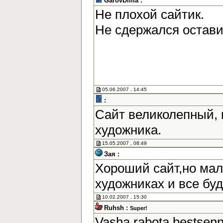
GarovDima :
Не плохой сайтик.
Не сдержался остав
05.06.2007 , 14:45
:
Сайт великолепный, 
художника.
15.05.2007 , 08:49
Зая :
Хороший сайт,но мал
художниках и все бу
10.02.2007 , 15:30
Ruhsh :
Super!
Vasha rabota bestsen