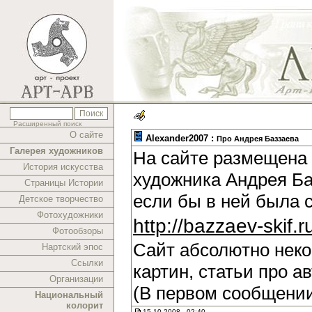
Расширенный поиск
О сайте
Alexander2007 :
Про Андрея Баззаева
Галерея художников
На сайте размещена 
История искусства
художника Андрея Ба
Страницы Истории
если бы в ней была 
Детское творчество
Фотохудожники
http://bazzaev-skif.r
Фотообзоры
Сайт абсолютно нек
Нартский эпос
Ссылки
картин, статьи про а
Организации
(В первом сообщении
Национальный
колорит
15.10.2008 , 02:40