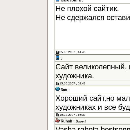
GarovDima :
Не плохой сайтик.
Не сдержался остав
05.06.2007 , 14:45
:
Сайт великолепный, 
художника.
15.05.2007 , 08:49
Зая :
Хороший сайт,но мал
художниках и все бу
10.02.2007 , 15:30
Ruhsh :
Super!
Vasha rabota bestsen