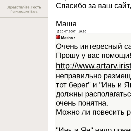
Спасибо за ваш сайт
Здравствуйте,
Гость
|
Регистрация
Вход
Маша
20.07.2007 , 16:16
Masha :
Очень интересный са
Прошу у вас помощи!
http://www.artarv.ir
неправильно размещ
тот берег" и "Инь и Я
должны располагаться
очень понятна.
Можно ли повесить 
"Инь и Ян" надо повер