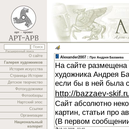
Расширенный поиск
О сайте
Alexander2007 :
Про Андрея Баззаева
Галерея художников
На сайте размещена 
История искусства
художника Андрея Ба
Страницы Истории
если бы в ней была 
Детское творчество
Фотохудожники
http://bazzaev-skif.r
Фотообзоры
Сайт абсолютно нек
Нартский эпос
Ссылки
картин, статьи про а
Организации
(В первом сообщении
Национальный
колорит
15.10.2008 , 02:40