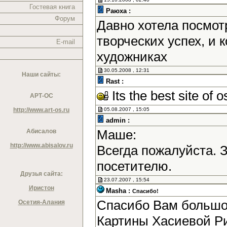
Гостевая книга
Раюха :
Форум
Давно хотела посмотр
творческих успех, и
E-mail
художниках
30.05.2008 , 12:31
Наши сайты:
Rast :
Its the best site of o
АРТ-ОС
http://www.art-os.ru
05.08.2007 , 15:05
admin :
Маше:
Абисалов
http://www.abisalov.ru
Всегда пожалуйста. 
посетителю.
Друзья сайта:
23.07.2007 , 15:54
Иристон
Masha :
Спасибо!
Спасибо Вам большое
Осетия-Алания
Картины Хасиевой Р